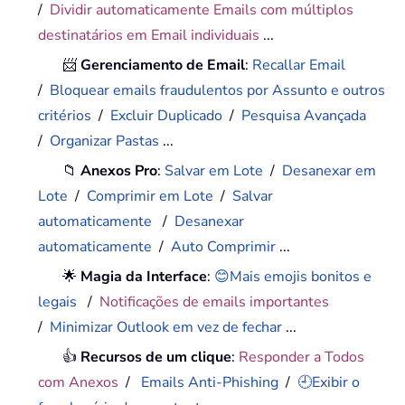
/
Dividir automaticamente Emails com múltiplos
destinatários em Email individuais
...
📨
Gerenciamento de Email
:
Recallar Email
/
Bloquear emails fraudulentos por Assunto e outros
critérios
/
Excluir Duplicado
/
Pesquisa Avançada
/
Organizar Pastas
...
📁
Anexos Pro
:
Salvar em Lote
/
Desanexar em
Lote
/
Comprimir em Lote
/
Salvar
automaticamente
/
Desanexar
automaticamente
/
Auto Comprimir
...
🌟
Magia da Interface
:
😊Mais emojis bonitos e
legais
/
Notificações de emails importantes
/
Minimizar Outlook em vez de fechar
...
👍
Recursos de um clique
:
Responder a Todos
com Anexos
/
Emails Anti-Phishing
/
🕘Exibir o