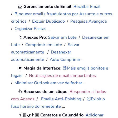
📨
Gerenciamento de Email
:
Recallar Email
/
Bloquear emails fraudulentos por Assunto e outros
critérios
/
Excluir Duplicado
/
Pesquisa Avançada
/
Organizar Pastas
...
📁
Anexos Pro
:
Salvar em Lote
/
Desanexar em
Lote
/
Comprimir em Lote
/
Salvar
automaticamente
/
Desanexar
automaticamente
/
Auto Comprimir
...
🌟
Magia da Interface
:
😊Mais emojis bonitos e
legais
/
Notificações de emails importantes
/
Minimizar Outlook em vez de fechar
...
👍
Recursos de um clique
:
Responder a Todos
com Anexos
/
Emails Anti-Phishing
/
🕘Exibir o
fuso horário do remetente
...
👩🏼‍🤝‍👩🏻
Contatos e Calendário
:
Adicionar