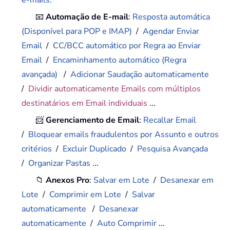
e-mails.
📧
Automação de E-mail
:
Resposta automática
(Disponível para POP e IMAP)
/
Agendar Enviar
Email
/
CC/BCC automático por Regra ao Enviar
Email
/
Encaminhamento automático (Regra
avançada)
/
Adicionar Saudação automaticamente
/
Dividir automaticamente Emails com múltiplos
destinatários em Email individuais
...
📨
Gerenciamento de Email
:
Recallar Email
/
Bloquear emails fraudulentos por Assunto e outros
critérios
/
Excluir Duplicado
/
Pesquisa Avançada
/
Organizar Pastas
...
📁
Anexos Pro
:
Salvar em Lote
/
Desanexar em
Lote
/
Comprimir em Lote
/
Salvar
automaticamente
/
Desanexar
automaticamente
/
Auto Comprimir
...