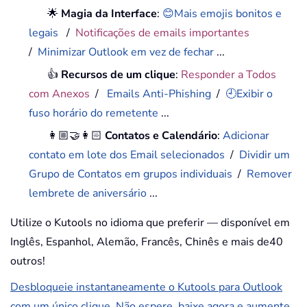
🌟
Magia da Interface
:
😊Mais emojis bonitos e
legais
/
Notificações de emails importantes
/
Minimizar Outlook em vez de fechar
...
👍
Recursos de um clique
:
Responder a Todos
com Anexos
/
Emails Anti-Phishing
/
🕘Exibir o
fuso horário do remetente
...
👩🏼‍🤝‍👩🏻
Contatos e Calendário
:
Adicionar
contato em lote dos Email selecionados
/
Dividir um
Grupo de Contatos em grupos individuais
/
Remover
lembrete de aniversário
...
Utilize o Kutools no idioma que preferir — disponível em
Inglês, Espanhol, Alemão, Francês, Chinês e mais de40
outros!
Desbloqueie instantaneamente o Kutools para Outlook
com um único clique. Não espere, baixe agora e aumente