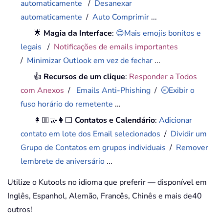
automaticamente
/
Desanexar
automaticamente
/
Auto Comprimir
...
🌟
Magia da Interface
:
😊Mais emojis bonitos e
legais
/
Notificações de emails importantes
/
Minimizar Outlook em vez de fechar
...
👍
Recursos de um clique
:
Responder a Todos
com Anexos
/
Emails Anti-Phishing
/
🕘Exibir o
fuso horário do remetente
...
👩🏼‍🤝‍👩🏻
Contatos e Calendário
:
Adicionar
contato em lote dos Email selecionados
/
Dividir um
Grupo de Contatos em grupos individuais
/
Remover
lembrete de aniversário
...
Utilize o Kutools no idioma que preferir — disponível em
Inglês, Espanhol, Alemão, Francês, Chinês e mais de40
outros!