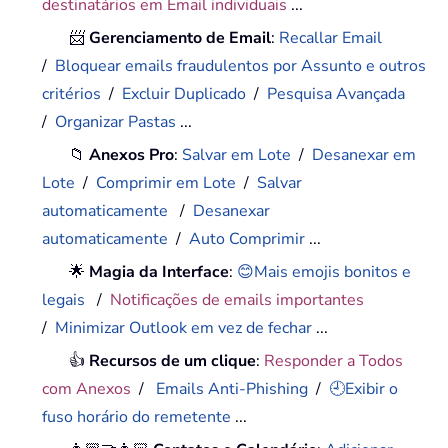
destinatários em Email individuais
...
📨
Gerenciamento de Email
:
Recallar Email
/
Bloquear emails fraudulentos por Assunto e outros
critérios
/
Excluir Duplicado
/
Pesquisa Avançada
/
Organizar Pastas
...
📁
Anexos Pro
:
Salvar em Lote
/
Desanexar em
Lote
/
Comprimir em Lote
/
Salvar
automaticamente
/
Desanexar
automaticamente
/
Auto Comprimir
...
🌟
Magia da Interface
:
😊Mais emojis bonitos e
legais
/
Notificações de emails importantes
/
Minimizar Outlook em vez de fechar
...
👍
Recursos de um clique
:
Responder a Todos
com Anexos
/
Emails Anti-Phishing
/
🕘Exibir o
fuso horário do remetente
...