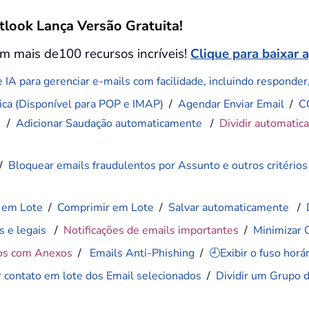
tlook Lança Versão Gratuita!
m mais de100 recursos incríveis!
Clique para baixar 
 IA para gerenciar e-mails com facilidade, incluindo responder, 
ca (Disponível para POP e IMAP)
/
Agendar Enviar Email
/
C
)
/
Adicionar Saudação automaticamente
/
Dividir automatic
/
Bloquear emails fraudulentos por Assunto e outros critérios
 em Lote
/
Comprimir em Lote
/
Salvar automaticamente
/
s e legais
/
Notificações de emails importantes
/
Minimizar 
os com Anexos
/
Emails Anti-Phishing
/
🕘Exibir o fuso hor
r contato em lote dos Email selecionados
/
Dividir um Grupo 