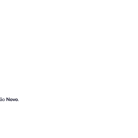
tão
Novo
.