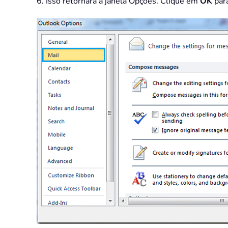
6. Isso retornará à janela Opções. Clique em
OK
para