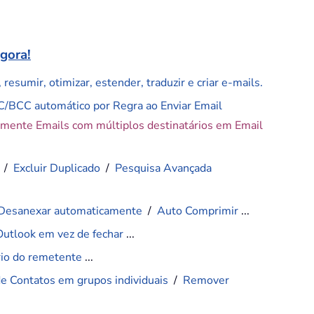
agora!
resumir, otimizar, estender, traduzir e criar e-mails.
C/BCC automático por Regra ao Enviar Email
amente Emails com múltiplos destinatários em Email
/
Excluir Duplicado
/
Pesquisa Avançada
Desanexar automaticamente
/
Auto Comprimir
...
Outlook em vez de fechar
...
ário do remetente
...
de Contatos em grupos individuais
/
Remover