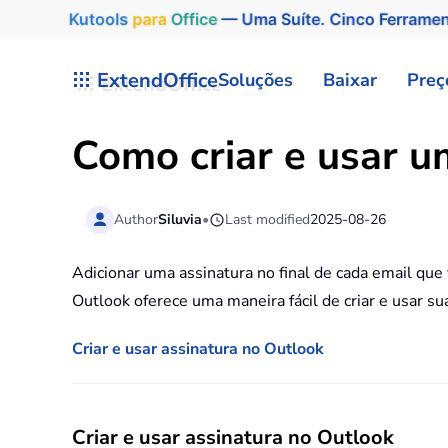
Kutools
para
Office
— Uma Suíte. Cinco Ferrame
Skip to main content
ExtendOffice
Soluções
Baixar
Preç
Como criar e usar u
Author
Siluvia
•
Last modified
2025-08-26
Adicionar uma assinatura no final de cada email qu
Outlook oferece uma maneira fácil de criar e usar sua
Criar e usar assinatura no Outlook
Criar e usar assinatura no Outlook