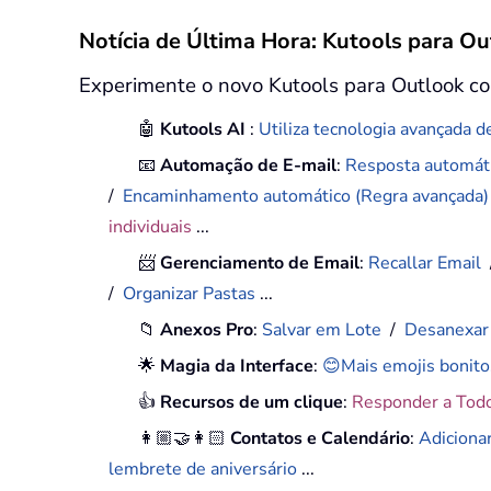
Notícia de Última Hora: Kutools para Ou
Experimente o novo Kutools para Outlook co
🤖
Kutools AI
:
Utiliza tecnologia avançada de
📧
Automação de E-mail
:
Resposta automáti
/
Encaminhamento automático (Regra avançada
individuais
...
📨
Gerenciamento de Email
:
Recallar Email
/
Organizar Pastas
...
📁
Anexos Pro
:
Salvar em Lote
/
Desanexar
🌟
Magia da Interface
:
😊Mais emojis bonito
👍
Recursos de um clique
:
Responder a Tod
👩🏼‍🤝‍👩🏻
Contatos e Calendário
:
Adiciona
lembrete de aniversário
...