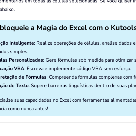
comentários em todas as células selecionadas. Se você quiser 
abaixo.
bloqueie a Magia do Excel com o Kutools
ção Inteligente
: Realize operações de células, analise dados 
dos simples.
las Personalizadas
: Gere fórmulas sob medida para otimizar s
icação VBA
: Escreva e implemente código VBA sem esforço.
pretação de Fórmulas
: Compreenda fórmulas complexas com fa
ção de Texto
: Supere barreiras linguísticas dentro de suas pla
cialize suas capacidades no Excel com ferramentas alimentada
ncia como nunca antes!