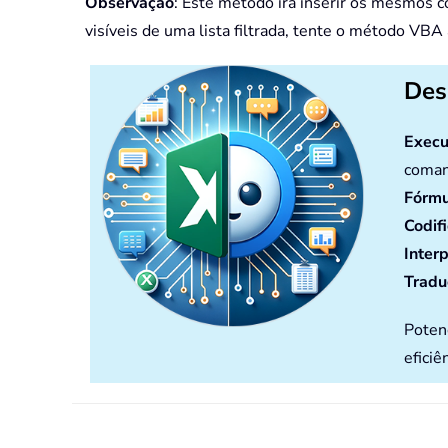
Observação
: Este método irá inserir os mesmos 
visíveis de uma lista filtrada, tente o método VBA 
Des
Execu
coman
Fórmu
Codif
Inter
Tradu
Poten
eficiê