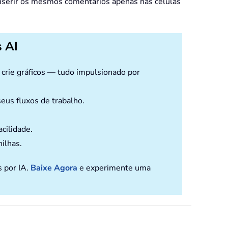
inserir os mesmos comentários apenas nas células
 AI
e crie gráficos — tudo impulsionado por
eus fluxos de trabalho.
cilidade.
nilhas.
s por IA.
Baixe Agora
e experimente uma