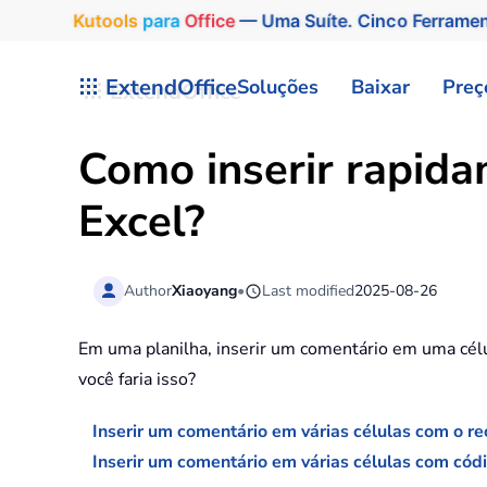
Kutools
para
Office
— Uma Suíte. Cinco Ferrame
Skip to main content
ExtendOffice
Soluções
Baixar
Preç
Como inserir rapida
Excel?
Author
Xiaoyang
•
Last modified
2025-08-26
Em uma planilha, inserir um comentário em uma cél
você faria isso?
Inserir um comentário em várias células com o re
Inserir um comentário em várias células com có