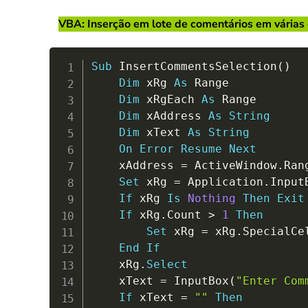
VBA: Inserção em lote de comentários em várias cé
Sub
 InsertCommentsSelection
(
)
Dim
 xRg 
As
 Range

Dim
 xRgEach 
As
 Range

Dim
 xAddress 
As
String
Dim
 xText 
As
String
On
Error
Resume
Next
    xAddress 
=
 ActiveWindow
.
Ran
Set
 xRg 
=
 Application
.
Input
If
 xRg 
Is
Nothing
Then
Exit
If
 xRg
.
Count 
>
1
Then
Set
 xRg 
=
 xRg
.
SpecialCe
End
If
    xRg
.
Select
    xText 
=
 InputBox
(
"Enter Com
If
 xText 
=
""
Then