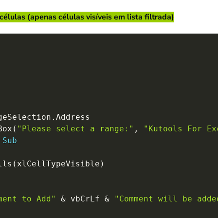
lulas (apenas células visíveis em lista filtrada)
geSelection
.
Address

Box
(
"Please select a range:"
,
"Kutools For Ex
Sub
lls
(
xlCellTypeVisible
)
ment to Add"
&
 vbCrLf 
&
"Comment will be adde