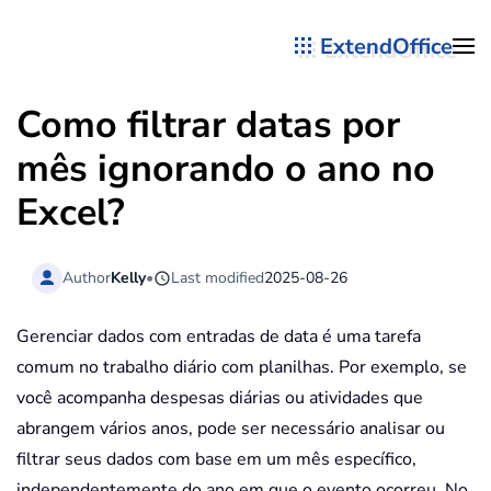
ExtendOffice
Skip to main content
Como filtrar datas por
mês ignorando o ano no
Excel?
Author
Kelly
•
Last modified
2025-08-26
Gerenciar dados com entradas de data é uma tarefa
comum no trabalho diário com planilhas. Por exemplo, se
você acompanha despesas diárias ou atividades que
abrangem vários anos, pode ser necessário analisar ou
filtrar seus dados com base em um mês específico,
independentemente do ano em que o evento ocorreu. No