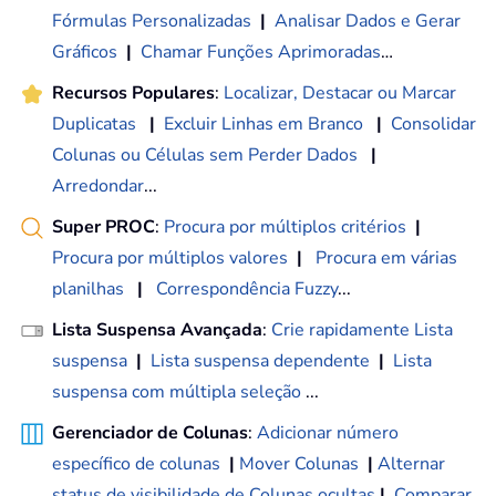
Fórmulas Personalizadas
|
Analisar Dados e Gerar
Gráficos
|
Chamar Funções Aprimoradas
…
Recursos Populares
:
Localizar, Destacar ou Marcar
Duplicatas
|
Excluir Linhas em Branco
|
Consolidar
Colunas ou Células sem Perder Dados
|
Arredondar
...
Super PROC
:
Procura por múltiplos critérios
|
Procura por múltiplos valores
|
Procura em várias
planilhas
|
Correspondência Fuzzy
...
Lista Suspensa Avançada
:
Crie rapidamente Lista
suspensa
|
Lista suspensa dependente
|
Lista
suspensa com múltipla seleção
...
Gerenciador de Colunas
:
Adicionar número
específico de colunas
|
Mover Colunas
|
Alternar
status de visibilidade de Colunas ocultas
|
Comparar