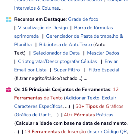
Intervalos & Colunas
...
Recursos em Destaque
:
Grade de foco
|
Visualização de Design
|
Barra de fórmulas
aprimorada
|
Gerenciador de Pasta de trabalho &
Planilha
|
Biblioteca de AutoTexto
(Auto
Text)
|
Selecionador de Data
|
Mesclar Dados
|
Criptografar/Descriptografar Células
|
Enviar
Email por Lista
|
Super Filtro
|
Filtro Especial
(filtrar negrito/itálico/tachado...) ...
Os 15 Principais Conjuntos de Ferramentas
:
12
Ferramentas
de Texto
(
Adicionar Texto
,
Excluir
Caracteres Específicos
, ...)
|
50+
Tipos
de Gráficos
(
Gráfico de Gantt
, ...)
|
40+
Fórmulas
Práticas
(
Calcular a idade com base na data de nascimento
,
...)
|
19
Ferramentas
de Inserção
(
Inserir Código QR
,