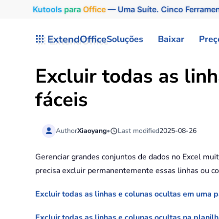
Kutools
para
Office
— Uma Suíte. Cinco Ferrame
Skip to main content
ExtendOffice
Soluções
Baixar
Preç
Excluir todas as lin
fáceis
Author
Xiaoyang
•
Last modified
2025-08-26
Gerenciar grandes conjuntos de dados no Excel muita
precisa excluir permanentemente essas linhas ou col
Excluir todas as linhas e colunas ocultas em uma
Excluir todas as linhas e colunas ocultas na plani