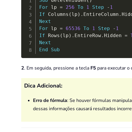
Sub
 deletehidden
(
)
For
 lp 
=
256
To
1
Step
-
1
If
 Columns
(
lp
)
.
EntireColumn
.
Hid
Next
For
 lp 
=
65536
To
1
Step
-
1
If
 Rows
(
lp
)
.
EntireRow
.
Hidden 
=
Next
End
Sub
2
. Em seguida, pressione a tecla
F5
para executar o c
Dica Adicional:
Erro de fórmula
: Se houver fórmulas manipulan
dessas informações causará resultados incorre