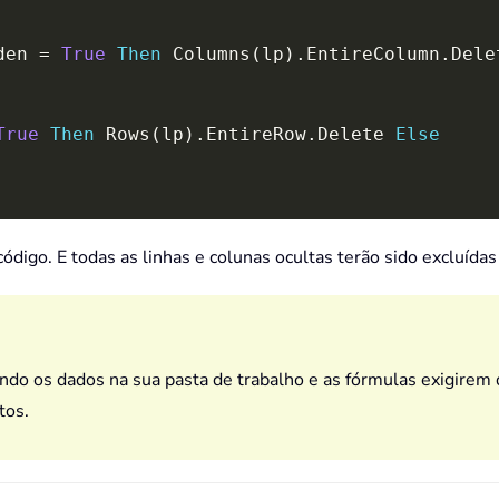
den 
=
True
Then
 Columns
(
lp
)
.
EntireColumn
.
Dele
True
Then
 Rows
(
lp
)
.
EntireRow
.
Delete 
Else
ódigo. E todas as linhas e colunas ocultas terão sido excluídas 
do os dados na sua pasta de trabalho e as fórmulas exigirem d
tos.