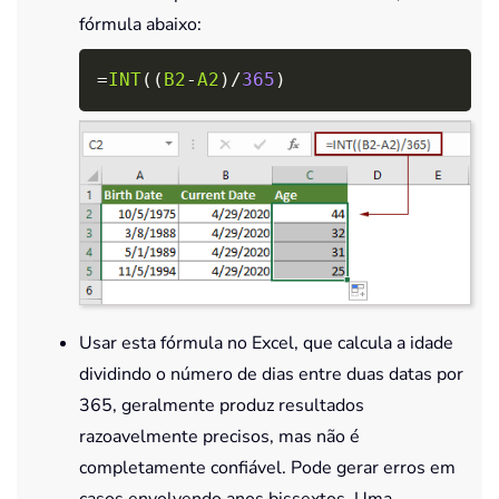
fórmula abaixo:
Copy
=
INT
(
(
B2
-
A2
)
/
365
)
Usar esta fórmula no Excel, que calcula a idade
dividindo o número de dias entre duas datas por
365, geralmente produz resultados
razoavelmente precisos, mas não é
completamente confiável. Pode gerar erros em
casos envolvendo anos bissextos. Uma