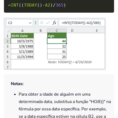
Copy
=
INT
(
(
TODAY
(
)
-
A2
)
/
365
)
Notas:
Para obter a idade de alguém em uma
determinada data, substitua a
função "HOJE()"
na
fórmula por essa data específica. Por exemplo,
se a data específica estiver na célula B2, use a