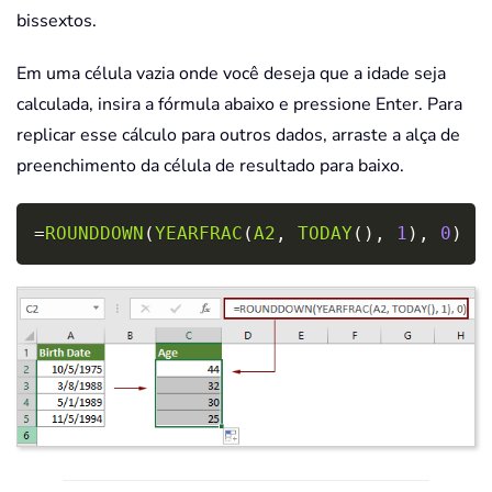
bissextos.
Em uma célula vazia onde você deseja que a idade seja
calculada, insira a fórmula abaixo e pressione
Enter
. Para
replicar esse cálculo para outros dados, arraste a alça de
preenchimento da célula de resultado para baixo.
Copy
=
ROUNDDOWN
(
YEARFRAC
(
A2
,
TODAY
(
)
,
1
)
,
0
)