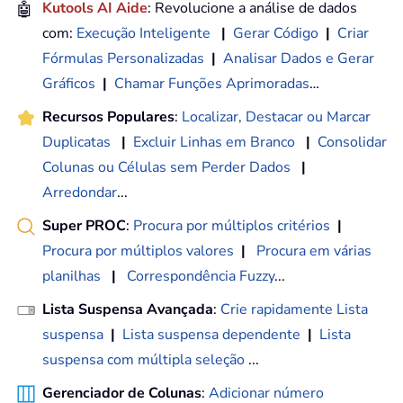
🤖
Kutools AI Aide
: Revolucione a análise de dados
com:
Execução Inteligente
|
Gerar Código
|
Criar
Fórmulas Personalizadas
|
Analisar Dados e Gerar
Gráficos
|
Chamar Funções Aprimoradas
…
Recursos Populares
:
Localizar, Destacar ou Marcar
Duplicatas
|
Excluir Linhas em Branco
|
Consolidar
Colunas ou Células sem Perder Dados
|
Arredondar
...
Super PROC
:
Procura por múltiplos critérios
|
Procura por múltiplos valores
|
Procura em várias
planilhas
|
Correspondência Fuzzy
...
Lista Suspensa Avançada
:
Crie rapidamente Lista
suspensa
|
Lista suspensa dependente
|
Lista
suspensa com múltipla seleção
...
Gerenciador de Colunas
:
Adicionar número