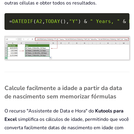
outras células e obter todos os resultados.
Copy
=
DATEDIF
(
A2
,
TODAY
(
)
,
"Y"
)
&
" Years, "
&
D
Calcule facilmente a idade a partir da data
de nascimento sem memorizar fórmulas
O recurso "Assistente de Data e Hora" do
Kutools para
Excel
simplifica os cálculos de idade, permitindo que você
converta facilmente datas de nascimento em idade com