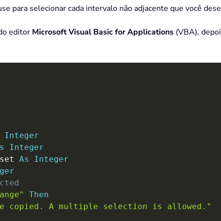
e para selecionar cada intervalo não adjacente que você desej
 do editor
Microsoft Visual Basic for Applications
(VBA), depoi
Integer
s
Integer
set 
As
Integer
ger
cted
ange"
Then
e copied. A multiple selection is allowed."