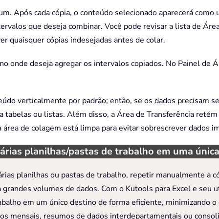
r um. Após cada cópia, o conteúdo selecionado aparecerá como 
ervalos que deseja combinar. Você pode revisar a lista de Área
er quaisquer cópias indesejadas antes de colar.
stino onde deseja agregar os intervalos copiados. No Painel de 
eúdo verticalmente por padrão; então, se os dados precisam se
a tabelas ou listas. Além disso, a Área de Transferência retém
 a área de colagem está limpa para evitar sobrescrever dados 
árias planilhas/pastas de trabalho em uma única
árias planilhas ou pastas de trabalho, repetir manualmente a c
 grandes volumes de dados. Com o Kutools para Excel e seu ut
trabalho em um único destino de forma eficiente, minimizando 
órios mensais, resumos de dados interdepartamentais ou consoli