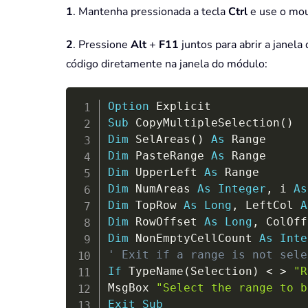
1
. Mantenha pressionada a tecla
Ctrl
e use o mous
2
. Pressione
Alt
+
F11
juntos para abrir a janela
código diretamente na janela do módulo:
Option
Sub
 CopyMultipleSelection
(
)
Dim
 SelAreas
(
)
As
Dim
 PasteRange 
As
Dim
 UpperLeft 
As
Dim
 NumAreas 
As
Integer
,
 i 
As
Dim
 TopRow 
As
Long
,
 LeftCol 
A
Dim
 RowOffset 
As
Long
,
 ColOff
Dim
 NonEmptyCellCount 
As
Inte
' Exit if a range is not sele
If
 TypeName
(
Selection
)
<
>
"R
MsgBox 
"Select the range to b
Exit
Sub