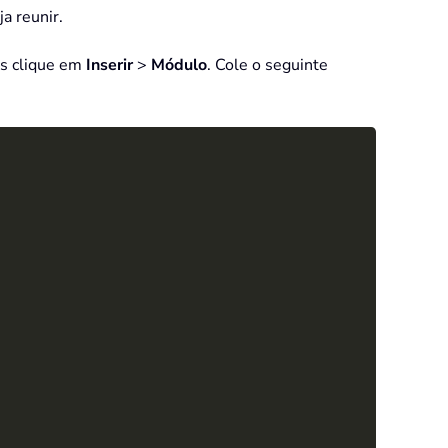
a reunir.
s clique em
Inserir
>
Módulo
. Cole o seguinte
Copy