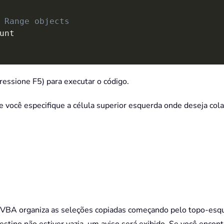
 Range objects
reas
(
i
)
ressione F5) para executar o código.
ll in the multiple selection
ue você especifique a célula superior esquerda onde deseja col
nt

.
hen
 TopRow 
=
 SelAreas
(
i
)
.
ol 
Then
 LeftCol 
=
 SelAreas
(
i
)
.
 LeftCol
)
 VBA organiza as seleções copiadas começando pelo topo-esqu
InputBox 
_