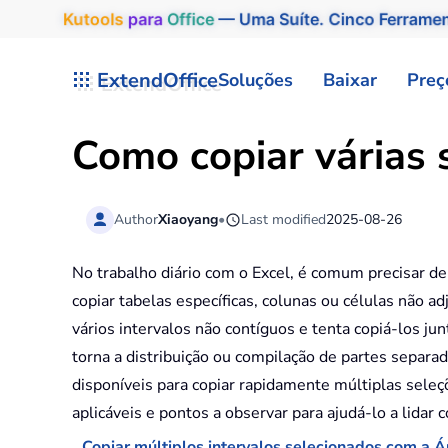
Kutools
para
Office
— Uma Suíte. Cinco Ferrame
Skip to main content
ExtendOffice
Soluções
Baixar
Preç
Como copiar várias 
Author
Xiaoyang
•
Last modified
2025-08-26
No trabalho diário com o Excel, é comum precisar d
copiar tabelas específicas, colunas ou células não a
vários intervalos não contíguos e tenta copiá-los ju
torna a distribuição ou compilação de partes separa
disponíveis para copiar rapidamente múltiplas seleçõ
aplicáveis e pontos a observar para ajudá-lo a lidar
Copiar múltiplos intervalos selecionados com a Á