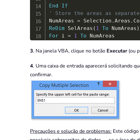
End
If
' Store the areas as separate
NumAreas 
=
 Selection
.
Areas
.
ReDim
 SelAreas
(
1
To
 NumAreas
)
For
 i 
=
1
To
Set
 SelAreas
(
i
)
=
 Selection
.
A
3
. Na janela VBA, clique no botão
Executar
(ou p
Next
' Determine the upper left ce
4
. Uma caixa de entrada aparecerá solicitando q
TopRow 
=
 ActiveSheet
.
Rows
.
Cou
LeftCol 
=
 ActiveSheet
.
Columns
confirmar.
For
 i 
=
1
To
If
 SelAreas
(
i
)
.
Row 
<
 TopRow 
T
If
 SelAreas
(
i
)
.
Column 
<
 LeftC
Next
Set
 UpperLeft 
=
 Cells
(
TopRow
,
' Get the paste address
On
Error
Resume
Next
Precauções e solução de problemas:
Este código
Set
 PasteRange 
=
 Application
.