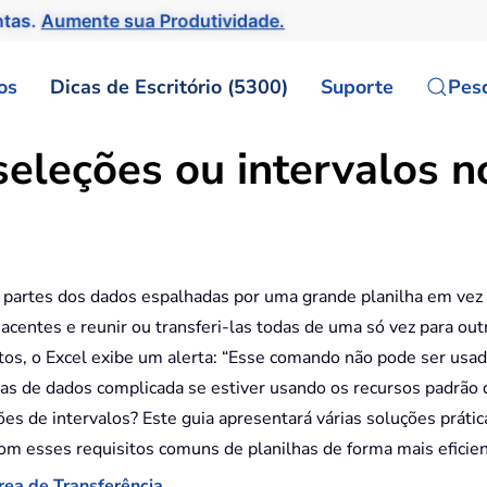
ntas.
Aumente sua Produtividade.
os
Dicas de Escritório (5300)
Suporte
Pes
seleções ou intervalos n
e partes dos dados espalhadas por uma grande planilha em vez
djacentes e reunir ou transferi-las todas de uma só vez para ou
ntos, o Excel exibe um alerta: “Esse comando não pode ser usad
das de dados complicada se estiver usando os recursos padrão 
es de intervalos? Este guia apresentará várias soluções prátic
 com esses requisitos comuns de planilhas de forma mais eficien
rea de Transferência