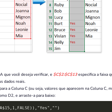
A que você deseja verificar, e
$C$2:$C$13
especifica a faixa 
s dados reais.
para a Coluna C (ou seja, valores que aparecem na Coluna C, m
omo D2, e arraste-a para baixo:
A$15,1,FALSE)),"Yes","")