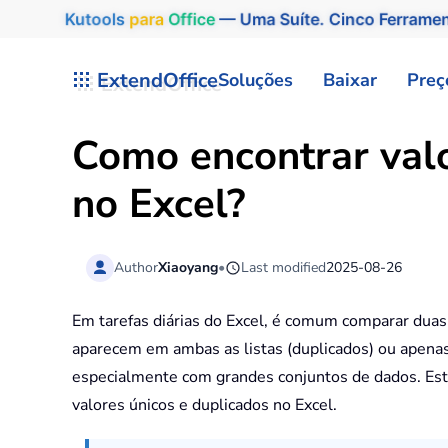
Kutools
para
Office
— Uma Suíte. Cinco Ferrame
Skip to main content
ExtendOffice
Soluções
Baixar
Preç
Como encontrar valo
no Excel?
Author
Xiaoyang
•
Last modified
2025-08-26
Em tarefas diárias do Excel, é comum comparar duas
aparecem em ambas as listas (duplicados) ou apena
especialmente com grandes conjuntos de dados. Este
valores únicos e duplicados no Excel.