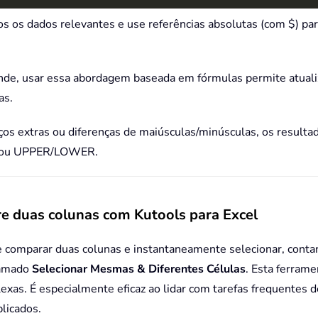
os os dados relevantes e use referências absolutas (com $) par
ande, usar essa abordagem baseada em fórmulas permite atual
as.
s extras ou diferenças de maiúsculas/minúsculas, os result
IM ou UPPER/LOWER.
re duas colunas com Kutools para Excel
 comparar duas colunas e instantaneamente selecionar, contar 
hamado
Selecionar Mesmas & Diferentes Células
. Esta ferrame
xas. É especialmente eficaz ao lidar com tarefas frequentes d
plicados.