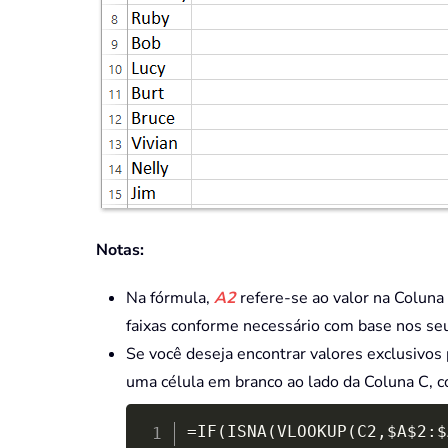
Notas:
Na fórmula,
A2
refere-se ao valor na Coluna 
faixas conforme necessário com base nos seu
Se você deseja encontrar valores exclusivos 
uma célula em branco ao lado da Coluna C, c
=IF(ISNA(VLOOKUP(C2,$A$2:$