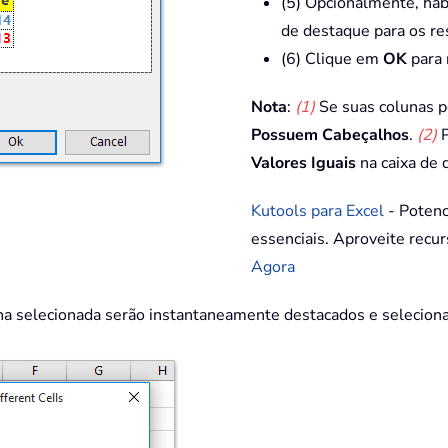
(5) Opcionalmente, hab
de destaque para os re
(6) Clique em
OK
para 
Nota
:
(1)
Se suas colunas 
Possuem Cabeçalhos
.
(2)
P
Valores Iguais
na caixa de 
Kutools para Excel
- Potenc
essenciais. Aproveite recu
Agora
luna selecionada serão instantaneamente destacados e selecio