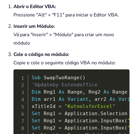
Abrir o Editor VBA:
Pressione "Alt" + "F11" para iniciar o Editor VBA.
Inserir um Módulo:
Vá para "Inserir" > "Módulo" para criar um novo
módulo
Cole o código no módulo:
Copie e cole o seguinte código VBA no módulo:
Copy
Sub
 SwapTwoRange
(
)
'Updateby Extendoffice
Dim
 Rng1 
As
 Range
,
 Rng2 
As
Dim
 arr1 
As
Variant
,
 arr2 
As
Varia
xTitleId 
=
"KutoolsforExcel"
Set
 Rng1 
=
 Application
.
Set
 Rng1 
=
 Application
.
InputBox
(
"R
Set
 Rng2 
=
 Application
.
InputBox
(
"R