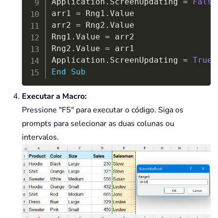
Application
.
ScreenUpdating 
=
False
arr1 
=
 Rng1
.
Value

arr2 
=
 Rng2
.
Value

Rng1
.
Value 
=
 arr2

Rng2
.
Value 
=
 arr1

Application
.
ScreenUpdating 
=
True
End
Sub
Executar a Macro:
Pressione "F5" para executar o código. Siga os
prompts para selecionar as duas colunas ou
intervalos.