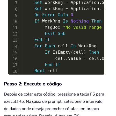
Set
 WorkRng 
=
 Application
.
Select
Set
 WorkRng 
=
 Application
.
Input
On
Error
GoTo
0
If
 WorkRng 
Is
Nothing
Then
        MsgBox 
"No valid range sele
Exit
Sub
End
If
For
Each
 cell 
In
 WorkRng

If
 IsEmpty
(
cell
)
Then
            cell
.
Value 
=
 cell
.
Offse
End
If
Next
End
Sub
Passo 2: Execute o código
Depois de colar este código, pressione a tecla F5 para
executá-lo. Na caixa de prompt, selecione o intervalo
de dados onde deseja preencher células em branco
com o valor acima. Depois, clique em OK.