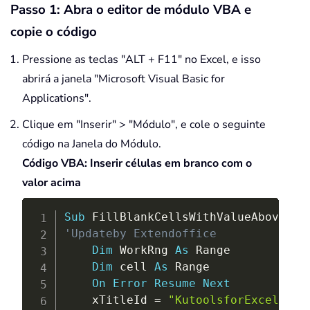
Passo 1: Abra o editor de módulo VBA e
copie o código
Pressione as teclas "ALT + F11" no Excel, e isso
abrirá a janela "Microsoft Visual Basic for
Applications".
Clique em "Inserir" > "Módulo", e cole o seguinte
código na Janela do Módulo.
Código VBA: Inserir células em branco com o
valor acima
Copy
Sub
 FillBlankCellsWithValueAbove
(
)
'Updateby Extendoffice
Dim
 WorkRng 
As
 Range

Dim
 cell 
As
 Range

On
Error
Resume
Next
    xTitleId 
=
"KutoolsforExcel"