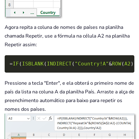
Agora repita a coluna de nomes de países na planilha
chamada Repetir, use a fórmula na célula A2 na planilha
Repetir assim:
Copy
=
IF
(
ISBLANK
(
INDIRECT
(
"Country!A"
&
ROW
(
A2
)
)
Pressione a tecla "Enter", e ela obterá o primeiro nome de
país da lista na coluna A da planilha País. Arraste a alça de
preenchimento automático para baixo para repetir os
nomes dos países.