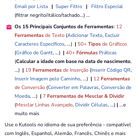
Email por Lista
|
Super Filtro
|
Filtro Especial
(filtrar negrito/itálico/tachado...) ...
Os 15 Principais Conjuntos de Ferramentas
:
12
Ferramentas
de Texto
(
Adicionar Texto
,
Excluir
Caracteres Específicos
, ...)
|
50+
Tipos
de Gráficos
(
Gráfico de Gantt
, ...)
|
40+
Fórmulas
Práticas
(
Calcular a idade com base na data de nascimento
,
...)
|
19
Ferramentas
de Inserção
(
Inserir Código QR
,
Inserir Imagem pelo Caminho
, ...)
|
12
Ferramentas
de Conversão
(
Converter em Palavras
,
Conversão de
Moeda
, ...)
|
7
Ferramentas de Mesclar & Dividir
(
Mesclar Linhas Avançado
,
Dividir Células
, ...)
|
...e
muito mais
Use o Kutools no idioma de sua preferência – compatível
com Inglês, Espanhol, Alemão, Francês, Chinês e mais