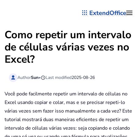
ExtendOffice
Skip to main content
Como repetir um intervalo
de células várias vezes no
Excel?
Author
Sun
•
Last modified
2025-08-26
Você pode facilmente repetir um intervalo de células no
Excel usando copiar e colar, mas e se precisar repeti-lo
várias vezes sem fazer isso manualmente a cada vez? Este
tutorial mostrará duas maneiras eficientes de repetir um
intervalo de células várias vezes: seja copiando e colando
de uma só vez ou usando uma fórmula para atualizações