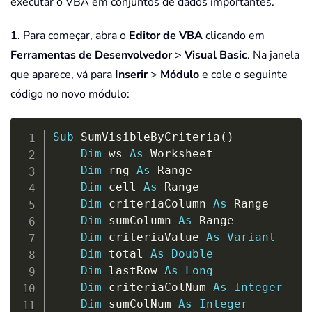
executar o VBA em conjuntos de dados importantes.
1
. Para começar, abra o
Editor de VBA
clicando em
Ferramentas de Desenvolvedor
>
Visual Basic
. Na janela
que aparece, vá para
Inserir
>
Módulo
e cole o seguinte
código no novo módulo:
Copy
Sub
 SumVisibleByCriteria
(
)
Dim
 ws 
As
 Worksheet

Dim
 rng 
As
 Range

Dim
 cell 
As
 Range

Dim
 criteriaColumn 
As
 Range

Dim
 sumColumn 
As
 Range

Dim
 criteriaValue 
As
Variant
Dim
 total 
As
Double
Dim
 lastRow 
As
Long
Dim
 criteriaColNum 
As
Integer
Dim
 sumColNum 
As
Integer