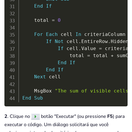
End
If
    total 
=
0
For
Each
 cell 
In
 criteriaColumn

If
Not
 cell
.
EntireRow
.
Hidden 
If
 cell
.
Value 
=
 criteriaV
                total 
=
 total 
+
 sumCo
End
If
End
If
Next
 cell

    MsgBox 
"The sum of visible cells 
End
Sub
2
. Clique no
botão "Executar" (ou pressione
F5
) para
executar o código. Um diálogo solicitará que você