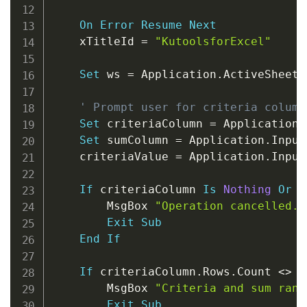
On
Error
Resume
Next
    xTitleId 
=
"KutoolsforExcel"
Set
 ws 
=
 Application
.
ActiveSheet

' Prompt user for criteria column
Set
 criteriaColumn 
=
 Application
.
Set
 sumColumn 
=
 Application
.
Input
    criteriaValue 
=
 Application
.
Input
If
 criteriaColumn 
Is
Nothing
Or
 s
        MsgBox 
"Operation cancelled."
Exit
Sub
End
If
If
 criteriaColumn
.
Rows
.
Count 
<
>
 s
        MsgBox 
"Criteria and sum rang
Exit
Sub