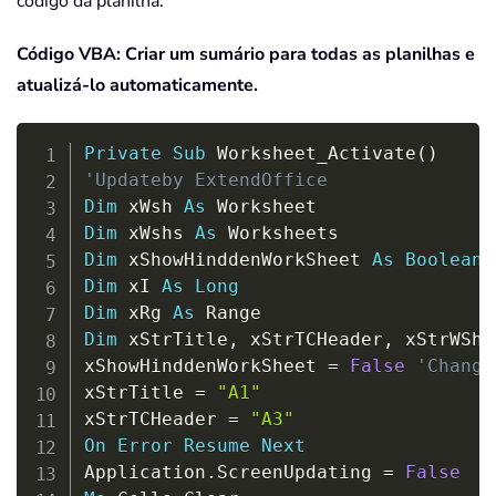
código da planilha:
Código VBA: Criar um sumário para todas as planilhas e
atualizá-lo automaticamente.
Copy
Private
Sub
 Worksheet_Activate
(
)
'Updateby ExtendOffice
Dim
 xWsh 
As
Dim
 xWshs 
As
Dim
 xShowHinddenWorkSheet 
As
Boolean
Dim
 xI 
As
Long
Dim
 xRg 
As
Dim
 xStrTitle
,
 xStrTCHeader
,
 xStrWShN
xShowHinddenWorkSheet 
=
False
'Change
xStrTitle 
=
"A1"
xStrTCHeader 
=
"A3"
On
Error
Resume
Next
Application
.
ScreenUpdating 
=
False