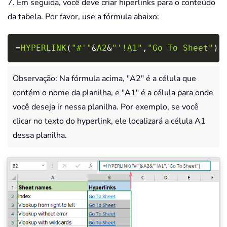
7. Em seguida, você deve criar hiperlinks para o conteúdo
da tabela. Por favor, use a fórmula abaixo:
Copy
=
HYPERLINK
(
"#'"
&
A2
&
"'!A1"
,
"Go To Sheet"
)
Observação: Na fórmula acima, "A2" é a célula que
contém o nome da planilha, e "A1" é a célula para onde
você deseja ir nessa planilha. Por exemplo, se você
clicar no texto do hyperlink, ele localizará a célula A1
dessa planilha.