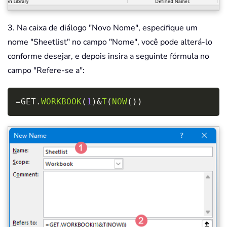
3. Na caixa de diálogo "Novo Nome", especifique um
nome "Sheetlist" no campo "Nome", você pode alterá-lo
conforme desejar, e depois insira a seguinte fórmula no
campo "Refere-se a":
Copy
=
GET.
WORKBOOK
(
1
)
&
T
(
NOW
(
)
)