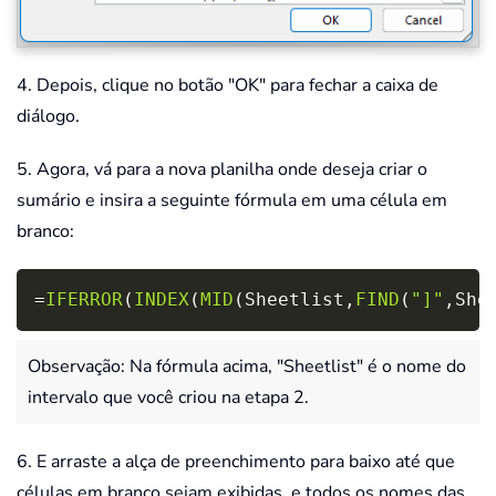
4. Depois, clique no botão "OK" para fechar a caixa de
diálogo.
5. Agora, vá para a nova planilha onde deseja criar o
sumário e insira a seguinte fórmula em uma célula em
branco:
Copy
=
IFERROR
(
INDEX
(
MID
(
Sheetlist
,
FIND
(
"]"
,
She
Observação: Na fórmula acima, "Sheetlist" é o nome do
intervalo que você criou na etapa 2.
6. E arraste a alça de preenchimento para baixo até que
células em branco sejam exibidas, e todos os nomes das