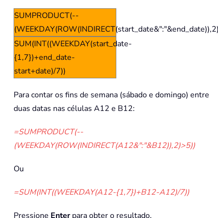
SUMPRODUCT(--
(WEEKDAY(ROW(INDIRECT(start_date&":"&end_date)),2)
SUM(INT((WEEKDAY(start_date-
{1,7})+end_date-
start+date)/7))
Para contar os fins de semana (sábado e domingo) entre
duas datas nas células A12 e B12:
=SUMPRODUCT(--
(WEEKDAY(ROW(INDIRECT(A12&":"&B12)),2)>5))
Ou
=SUM(INT((WEEKDAY(A12-{1,7})+B12-A12)/7))
Pressione
Enter
para obter o resultado.