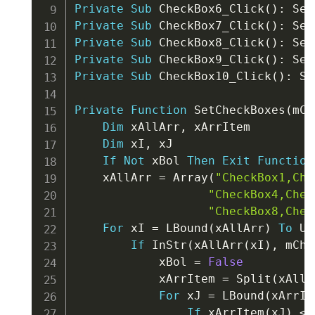
Private
Sub
 CheckBox6_Click
(
)
:
 Set
Private
Sub
 CheckBox7_Click
(
)
:
 Set
Private
Sub
 CheckBox8_Click
(
)
:
 Set
Private
Sub
 CheckBox9_Click
(
)
:
 Set
Private
Sub
 CheckBox10_Click
(
)
:
 Se
Private
Function
 SetCheckBoxes
(
mCh
Dim
 xAllArr
,
 xArrItem

Dim
 xI
,
 xJ

If
Not
 xBol 
Then
Exit
Function
    xAllArr 
=
 Array
(
"CheckBox1,Che
"CheckBox4,Chec
"CheckBox8,Chec
For
 xI 
=
 LBound
(
xAllArr
)
To
 UB
If
 InStr
(
xAllArr
(
xI
)
,
 mChe
            xBol 
=
False
            xArrItem 
=
 Split
(
xAllA
For
 xJ 
=
 LBound
(
xArrIt
If
 xArrItem
(
xJ
)
<
>