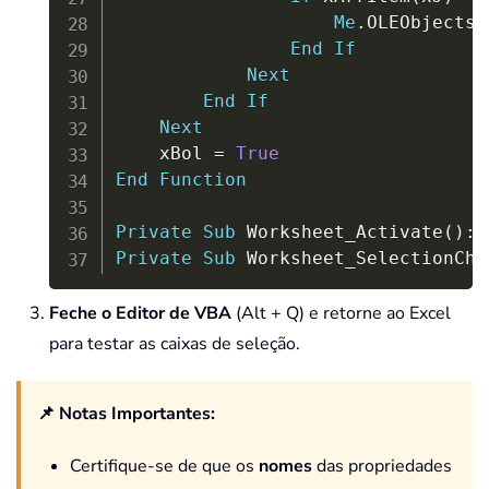
Me
.
OLEObjects
(
End
If
Next
End
If
Next
    xBol 
=
True
End
Function
Private
Sub
 Worksheet_Activate
(
)
:
 
Private
Sub
 Worksheet_SelectionCha
Feche o Editor de VBA
(Alt + Q) e retorne ao Excel
para testar as caixas de seleção.
📌 Notas Importantes:
Certifique-se de que os
nomes
das propriedades