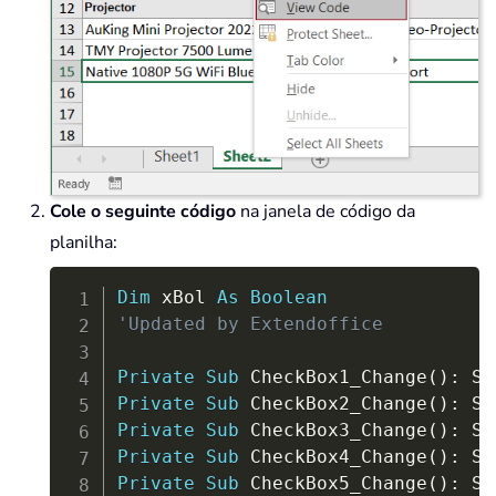
Cole o seguinte código
na janela de código da
planilha:
Copy
Dim
 xBol 
As
Boolean
'Updated by Extendoffice
Private
Sub
 CheckBox1_Change
(
)
:
 Se
Private
Sub
 CheckBox2_Change
(
)
:
 Se
Private
Sub
 CheckBox3_Change
(
)
:
 Se
Private
Sub
 CheckBox4_Change
(
)
:
 Se
Private
Sub
 CheckBox5_Change
(
)
:
 Se