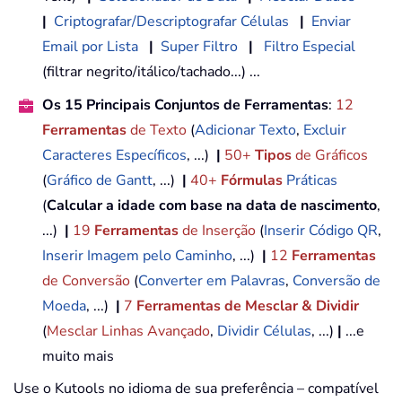
|
Criptografar/Descriptografar Células
|
Enviar
Email por Lista
|
Super Filtro
|
Filtro Especial
(filtrar negrito/itálico/tachado...) ...
Os 15 Principais Conjuntos de Ferramentas
:
12
Ferramentas
de Texto
(
Adicionar Texto
,
Excluir
Caracteres Específicos
, ...)
|
50+
Tipos
de Gráficos
(
Gráfico de Gantt
, ...)
|
40+
Fórmulas
Práticas
(
Calcular a idade com base na data de nascimento
,
...)
|
19
Ferramentas
de Inserção
(
Inserir Código QR
,
Inserir Imagem pelo Caminho
, ...)
|
12
Ferramentas
de Conversão
(
Converter em Palavras
,
Conversão de
Moeda
, ...)
|
7
Ferramentas de Mesclar & Dividir
(
Mesclar Linhas Avançado
,
Dividir Células
, ...)
|
...e
muito mais
Use o Kutools no idioma de sua preferência – compatível