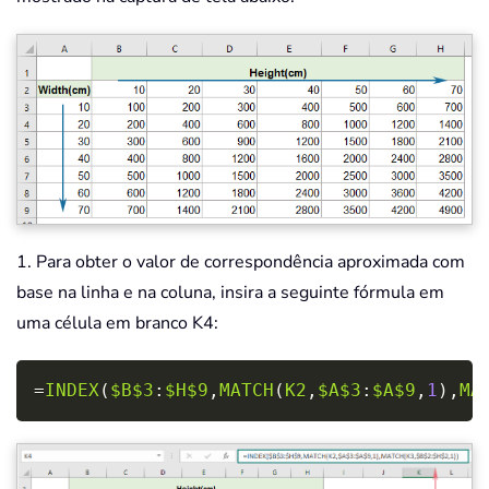
1. Para obter o valor de correspondência aproximada com
base na linha e na coluna, insira a seguinte fórmula em
uma célula em branco K4:
Copy
=
INDEX
(
$B$3
:
$H$9
,
MATCH
(
K2
,
$A$3
:
$A$9
,
1
)
,
MA