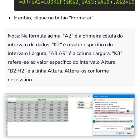
=
OR
(
$A2
=
LOOKUP
(
$K$2
,
$A$3
:
$A$9
)
,
A$2
=
LOO
E então, clique no botão "Formatar".
Nota: Na fórmula acima, "A2" é a primeira célula do
intervalo de dados, "K2" é o valor específico do
intervalo Largura, "A3:A9" é a coluna Largura, "K3"
refere-se ao valor específico do intervalo Altura,
"B2:H2" é a linha Altura. Altere-os conforme
necessário.