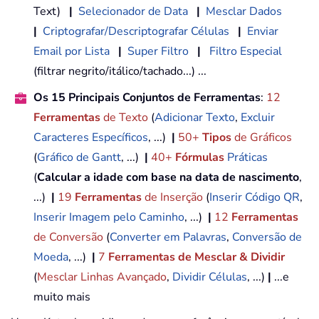
Text)
|
Selecionador de Data
|
Mesclar Dados
|
Criptografar/Descriptografar Células
|
Enviar
Email por Lista
|
Super Filtro
|
Filtro Especial
(filtrar negrito/itálico/tachado...) ...
Os 15 Principais Conjuntos de Ferramentas
:
12
Ferramentas
de Texto
(
Adicionar Texto
,
Excluir
Caracteres Específicos
, ...)
|
50+
Tipos
de Gráficos
(
Gráfico de Gantt
, ...)
|
40+
Fórmulas
Práticas
(
Calcular a idade com base na data de nascimento
,
...)
|
19
Ferramentas
de Inserção
(
Inserir Código QR
,
Inserir Imagem pelo Caminho
, ...)
|
12
Ferramentas
de Conversão
(
Converter em Palavras
,
Conversão de
Moeda
, ...)
|
7
Ferramentas de Mesclar & Dividir
(
Mesclar Linhas Avançado
,
Dividir Células
, ...)
|
...e
muito mais