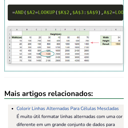
Copy
=
AND
(
$A2
=
LOOKUP
(
$K$2
,
$A$3
:
$A$9
)
,
A$2
=
LOOK
Mais artigos relacionados:
Colorir Linhas Alternadas Para Células Mescladas
É muito útil formatar linhas alternadas com uma cor
diferente em um grande conjunto de dados para