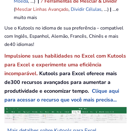
Moeda
, ...)
|
7
Ferramentas de Mesclar & Dividir
(
Mesclar Linhas Avançado
,
Dividir Células
, ...)
|
...e
muito mais
Use o Kutools no idioma de sua preferência – compatível
com Inglês, Espanhol, Alemão, Francês, Chinês e mais
de40 idiomas!
Impulsione suas habilidades no Excel com Kutools
para Excel e experimente uma eficiência
incomparável.
Kutools para Excel oferece mais
de300 recursos avançados para aumentar a
produtividade e economizar tempo.
Clique aqui
para acessar o recurso que você mais precisa...
Mais detalhes sobre Kutools para Excel...