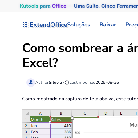
Kutools
para
Office
— Uma Suíte. Cinco Ferrame
Skip to main content
ExtendOffice
Soluções
Baixar
Preç
Como sombrear a ár
Excel?
Author
Siluvia
•
Last modified
2025-08-26
Como mostrado na captura de tela abaixo, este tuto