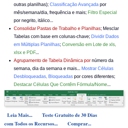
outras planilhas);
Classificação Avançada
por
mês/semana/dia, frequência e mais;
Filtro Especial
por negrito, itálico...
Consolidar Pastas de Trabalho e Planilhas
; Mesclar
Tabelas com base em colunas-chave;
Dividir Dados
em Múltiplas Planilhas
;
Conversão em Lote de xls,
xlsx e PDF
...
Agrupamento de Tabela Dinâmica por
número da
semana, dia da semana e mais...
Mostrar Células
Desbloqueadas, Bloqueadas
por cores diferentes;
Destacar Células Que Contêm Fórmula/Nome
...
Leia Mais...
Teste Gratuito de 30 Dias
com Todos os Recursos...
Comprar...