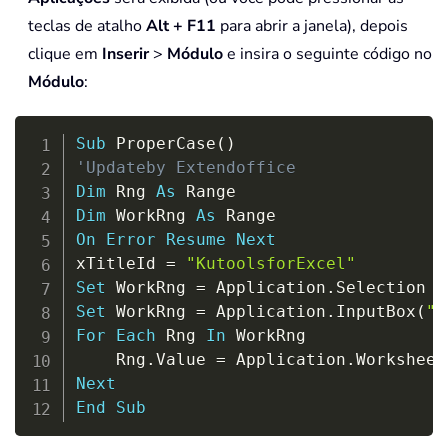
teclas de atalho
Alt + F11
para abrir a janela), depois
clique em
Inserir
>
Módulo
e insira o seguinte código no
Módulo
:
Copy
Sub
 ProperCase
(
)
'Updateby Extendoffice
Dim
 Rng 
As
Dim
 WorkRng 
As
On
Error
Resume
Next
xTitleId 
=
"KutoolsforExcel"
Set
 WorkRng 
=
 Application
.
Set
 WorkRng 
=
 Application
.
InputBox
(
"R
For
Each
 Rng 
In
 WorkRng

    Rng
.
Value 
=
 Application
.
Worksheet
Next
End
Sub