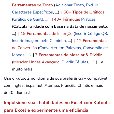
Ferramentas
de Texto
(
Adicionar Texto
,
Excluir
Caracteres Específicos
, ...)
|
50+
Tipos
de Gráficos
(
Gráfico de Gantt
, ...)
|
40+
Fórmulas
Práticas
(
Calcular a idade com base na data de nascimento
,
...)
|
19
Ferramentas
de Inserção
(
Inserir Código QR
,
Inserir Imagem pelo Caminho
, ...)
|
12
Ferramentas
de Conversão
(
Converter em Palavras
,
Conversão de
Moeda
, ...)
|
7
Ferramentas de Mesclar & Dividir
(
Mesclar Linhas Avançado
,
Dividir Células
, ...)
|
...e
muito mais
Use o Kutools no idioma de sua preferência – compatível
com Inglês, Espanhol, Alemão, Francês, Chinês e mais
de40 idiomas!
Impulsione suas habilidades no Excel com Kutools
para Excel e experimente uma eficiência