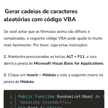
Gerar cadeias de caracteres
aleatórias com código VBA
Se você achar que as fórmulas acima são difíceis e
complicadas, o seguinte código VBA pode ajudá-lo muito
mais facilmente. Por favor, siga estas instruções:
1
. Mantenha pressionadas as teclas
ALT + F11
, e isso
abrirá a janela do
Microsoft Visual Basic for Applications
.
2
. Clique em
Inserir
>
Módulo
e cole a seguinte macro na
janela do
Módulo
.
Copy
Public
Function
 RandomizeF
(
Num1 
As
In
'Updateby Extendoffice