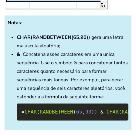
Notas
:
CHAR(RANDBETWEEN(65,90))
gera uma letra
maiúscula aleatória;
&
: Concatena esses caracteres em uma única
sequência. Use o símbolo & para concatenar tantos
caracteres quanto necessário para formar
sequências mais longas. Por exemplo, para gerar
uma sequência de seis caracteres aleatórios, você
estenderia a fórmula da seguinte forma:
Copy
=
CHAR
(
RANDBETWEEN
(
65
,
90
)
)
&
CHAR
(
RAND