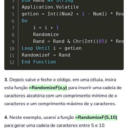
Dim
 Rand 
As
String
Application
.
Volatile

getLen 
=
 Int
(
(
Num2 
+
1
-
 Num1
)
*
 Rnd 
Do
    i 
=
 i 
+
1
    Randomize

    Rand 
=
 Rand 
&
 Chr
(
Int
(
(
85
)
*
 Rnd 
Loop
Until
 i 
=
 getLen

RandomizeF 
=
End
Function
3
. Depois salve e feche o código, em uma célula, insira
esta função
=RandomizeF(x,y)
para inserir uma cadeia de
caracteres aleatória com um comprimento mínimo de x
caracteres e um comprimento máximo de y caracteres.
4
. Neste exemplo, usarei a função
=RandomizeF(5,10)
para gerar uma cadeia de caracteres entre 5 e 10