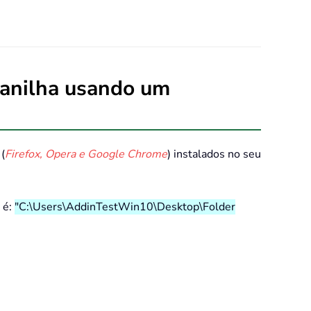
lanilha usando um
(
Firefox, Opera e Google Chrome
) instalados no seu
 é:
"C:\Users\AddinTestWin10\Desktop\Folder