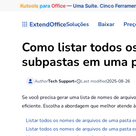
Kutools
para
Office
— Uma Suíte. Cinco Ferrame
Skip to main content
ExtendOffice
Soluções
Baixar
Preç
Como listar todos o
subpastas em uma p
Author
Tech Support
•
Last modified
2025-08-26
Se você precisa gerar uma lista de nomes de arquivo
eficiente. Escolha a abordagem que melhor atende à
Listar todos os nomes de arquivos de uma pasta
Listar todos os nomes de arquivos de uma pasta 