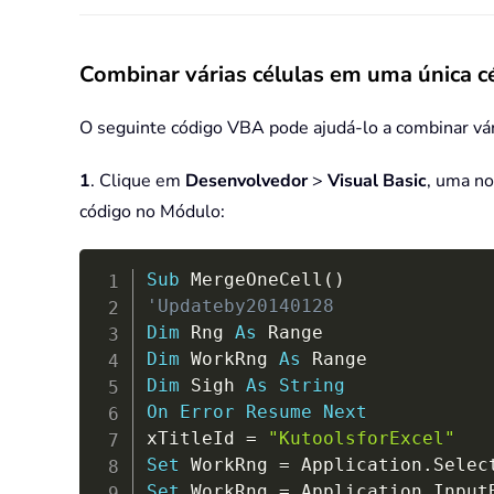
Combinar várias células em uma única 
O seguinte código VBA pode ajudá-lo a combinar vári
1
. Clique em
Desenvolvedor
>
Visual Basic
, uma no
código no Módulo:
Sub
 MergeOneCell
(
)
'Updateby20140128
Dim
 Rng 
As
Dim
 WorkRng 
As
Dim
 Sigh 
As
String
On
Error
Resume
Next
xTitleId 
=
"KutoolsforExcel"
Set
 WorkRng 
=
 Application
.
Set
 WorkRng 
=
 Application
.
Input