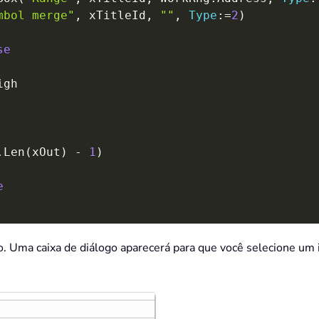
mbol merge"
,
 xTitleId
,
""
,
Type
:
=
2
)
se
.
Len
(
xOut
)
-
1
)
e
o. Uma caixa de diálogo aparecerá para que você selecione um 