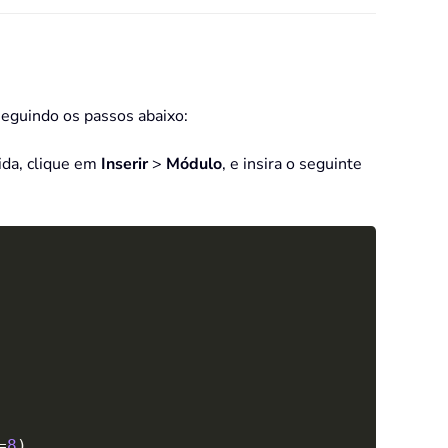
seguindo os passos abaixo:
ida, clique em
Inserir
>
Módulo
, e insira o seguinte
Copy
=
8
)