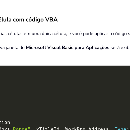
célula com código VBA
as células em uma única célula, e você pode aplicar o código 
va janela do
Microsoft Visual Basic para Aplicações
será exib
Box
(
"Range"
,
 xTitleId
,
 WorkRng
.
Address
,
Type
: