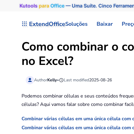
Kutools
para
Office
— Uma Suíte. Cinco Ferrame
Skip to main content
ExtendOffice
Soluções
Baixar
Preç
Como combinar o co
no Excel?
Author
Kelly
•
Last modified
2025-08-26
Podemos combinar células e seus conteúdos frequent
células? Aqui vamos falar sobre como combinar faci
Combinar várias células em uma única célula com
Combinar várias células em uma única célula com 