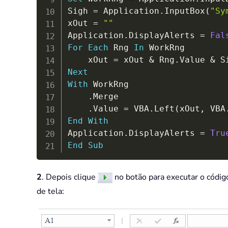
Sigh 
=
 Application
.
InputBox
(
"Sy
xOut 
=
""
Application
.
DisplayAlerts 
=
Fal
For
Each
 Rng 
In
 WorkRng

    xOut 
=
 xOut 
&
 Rng
.
Value 
&
Next
With
 WorkRng

.
Merge

.
Value 
=
 VBA
.
Left
(
xOut
,
 VBA
End
With
Application
.
DisplayAlerts 
=
Tru
End
Sub
2
. Depois clique
no botão para executar o códig
de tela: