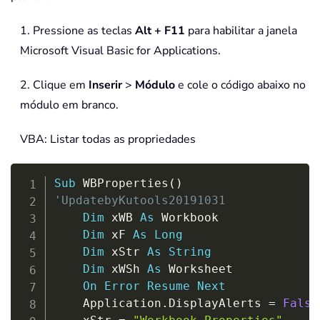
1. Pressione as teclas
Alt + F11
para habilitar a janela
Microsoft Visual Basic for Applications.
2. Clique em
Inserir
>
Módulo
e cole o código abaixo no
módulo em branco.
VBA: Listar todas as propriedades
Copy
Sub
 WBProperties
(
)
'UpdatebyKutools20191031
Dim
 xWB 
As
 Workbook

Dim
 xF 
As
Long
Dim
 xStr 
As
String
Dim
 xWSh 
As
 Worksheet

On
Error
Resume
Next
    Application
.
DisplayAlerts 
=
False