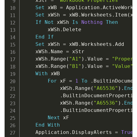
    xStr 
=
"Workbook Properties"
Set
 xWB 
=
 Application
.
ActiveWorkbo
Set
 xWSh 
=
 xWB
.
Worksheets
.
Item
(
xS
If
Not
 xWSh 
Is
Nothing
Then
        xWSh
.
Delete

End
If
Set
 xWSh 
=
 xWB
.
Worksheets
.
Add

    xWSh
.
Name 
=
 xStr

    xWSh
.
Range
(
"A1"
)
.
Value 
=
"Propert
    xWSh
.
Range
(
"B1"
)
.
Value 
=
"Value"
With
 xWB

For
 xF 
=
1
To
.
BuiltinDocumen
            xWSh
.
Range
(
"A65536"
)
.
End
(
.
BuiltinDocumentPropertie
            xWSh
.
Range
(
"A65536"
)
.
End
(
.
BuiltinDocumentPropertie
Next
 xF

End
With
    Application
.
DisplayAlerts 
=
True