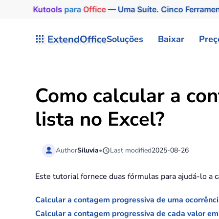
Kutools
para
Office
— Uma Suíte. Cinco Ferrame
Skip to main content
ExtendOffice
Soluções
Baixar
Preç
Como calcular a co
lista no Excel?
Author
Siluvia
•
Last modified
2025-08-26
Este tutorial fornece duas fórmulas para ajudá-lo a 
Calcular a contagem progressiva de uma ocorrênc
Calcular a contagem progressiva de cada valor em