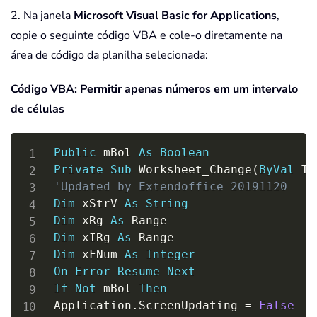
2. Na janela
Microsoft Visual Basic for Applications
,
copie o seguinte código VBA e cole-o diretamente na
área de código da planilha selecionada:
Código VBA: Permitir apenas números em um intervalo
de células
Copy
Public
 mBol 
As
Boolean
Private
Sub
 Worksheet_Change
(
ByVal
 Ta
'Updated by Extendoffice 20191120
Dim
 xStrV 
As
String
Dim
 xRg 
As
Dim
 xIRg 
As
Dim
 xFNum 
As
Integer
On
Error
Resume
Next
If
Not
 mBol 
Then
Application
.
ScreenUpdating 
=
False