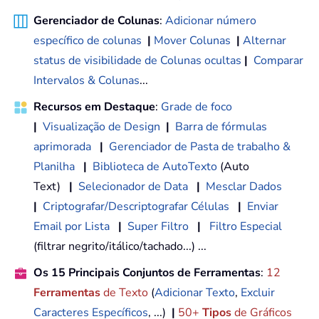
Gerenciador de Colunas
:
Adicionar número
específico de colunas
|
Mover Colunas
|
Alternar
status de visibilidade de Colunas ocultas
|
Comparar
Intervalos & Colunas
...
Recursos em Destaque
:
Grade de foco
|
Visualização de Design
|
Barra de fórmulas
aprimorada
|
Gerenciador de Pasta de trabalho &
Planilha
|
Biblioteca de AutoTexto
(Auto
Text)
|
Selecionador de Data
|
Mesclar Dados
|
Criptografar/Descriptografar Células
|
Enviar
Email por Lista
|
Super Filtro
|
Filtro Especial
(filtrar negrito/itálico/tachado...) ...
Os 15 Principais Conjuntos de Ferramentas
:
12
Ferramentas
de Texto
(
Adicionar Texto
,
Excluir
Caracteres Específicos
, ...)
|
50+
Tipos
de Gráficos