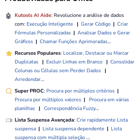
🤖
Kutools AI Aide
: Revolucione a análise de dados
com:
Execução Inteligente
|
Gerar Código
|
Criar
Fórmulas Personalizadas
|
Analisar Dados e Gerar
Gráficos
|
Chamar Funções Aprimoradas
…
Recursos Populares
:
Localizar, Destacar ou Marcar
Duplicatas
|
Excluir Linhas em Branco
|
Consolidar
Colunas ou Células sem Perder Dados
|
Arredondar
...
Super PROC
:
Procura por múltiplos critérios
|
Procura por múltiplos valores
|
Procura em várias
planilhas
|
Correspondência Fuzzy
...
Lista Suspensa Avançada
:
Crie rapidamente Lista
suspensa
|
Lista suspensa dependente
|
Lista
suspensa com múltipla seleção
...