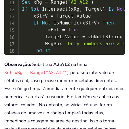
Set
 xRg 
=
 Range
(
"A2:A12"
)
If
Not
 Intersect
(
xRg
,
 Target
)
Is
Noth
    xStrV 
=
 Target
.
Value

If
Not
 IsNumeric
(
xStrV
)
Then
         mBol 
=
True
        Target
.
Value 
=
 vbNullString

        MsgBox 
"Only numbers are allo
End
If
Application
.
ScreenUpdating 
=
True
Observação:
Substitua
A2:A12
na linha
End
If
Else
pelo seu intervalo de
Set xRg = Range("A2:A12")
  mBol 
=
False
células real, caso precise monitorar células diferentes.
End
If
Esse código limpará imediatamente qualquer entrada não
End
Sub
numérica e alertará o usuário. Ele também se aplica aos
valores colados. No entanto, se várias células forem
coladas de uma vez, o código limpará todas elas,
impedindo a colagem na área de destino. Isso o torna
mais eficaz para cenários de entrada em células únicas.