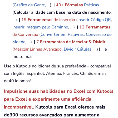
(
Gráfico de Gantt
, ...)
|
40+
Fórmulas
Práticas
(
Calcular a idade com base na data de nascimento
,
...)
|
19
Ferramentas
de Inserção
(
Inserir Código QR
,
Inserir Imagem pelo Caminho
, ...)
|
12
Ferramentas
de Conversão
(
Converter em Palavras
,
Conversão de
Moeda
, ...)
|
7
Ferramentas de Mesclar & Dividir
(
Mesclar Linhas Avançado
,
Dividir Células
, ...)
|
...e
muito mais
Use o Kutools no idioma de sua preferência – compatível
com Inglês, Espanhol, Alemão, Francês, Chinês e mais
de40 idiomas!
Impulsione suas habilidades no Excel com Kutools
para Excel e experimente uma eficiência
incomparável.
Kutools para Excel oferece mais
de300 recursos avançados para aumentar a