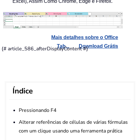
Excel), Assim Como Chrome, Edge e Firefox.
Mais detalhes sobre o Office
Tab...
Download Grátis
{# article_586_afterDisplayContent #}
Índice
Pressionando F4
Alterar referências de células de várias fórmulas
com um clique usando uma ferramenta prática