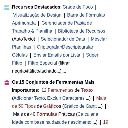
Recursos Destacados
:
Grade de Foco
|
Visualização de Design
|
Barra de Fórmulas
Aprimorada
|
Gerenciador de Pasta de
Trabalho & Planilha
 | 
Biblioteca de Recursos
(AutoTexto)
|
Selecionador de Data
|
Mesclar
Planilhas
|
Criptografar/Descriptografar
Células
|
Enviar Emails por Lista
|
Super
Filtro
|
Filtro Especial
(filtrar
negrito/itálico/tachado...) ...
Os 15 Conjuntos de Ferramentas Mais
Importantes
:
12
Ferramentas
de
Texto
(
Adicionar Texto
,
Excluir Caracteres
...)
|
Mais
de 50
Tipos
de
Gráfico
s (
Gráfico de Gantt
...)
|
Mais de 40
Fórmulas
Práticas (
Calcular a
idade com base na data de nascimento
...)
|
19