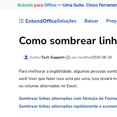
Kutools
para
Office
— Uma Suíte. Cinco Ferrame
Skip to main content
ExtendOffice
Soluções
Baixar
Preç
Como sombrear linha
Author
Tech Support
•
Last modified
2025-08-26
Para melhorar a legibilidade, algumas pessoas somb
você tiver que fazer isso uma por uma, isso levar
ou colunas alternadas no Excel.
Sombrear linhas alternadas com fórmula de Forma
Sombrear linhas alternadas rapidamente e econom