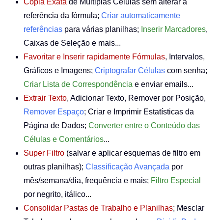
Cópia Exata
de Múltiplas Células sem alterar a
referência da fórmula;
Criar automaticamente
referências
para várias planilhas;
Inserir Marcadores
,
Caixas de Seleção e mais...
Favoritar e Inserir rapidamente Fórmulas
, Intervalos,
Gráficos e Imagens;
Criptografar Células
com senha;
Criar Lista de Correspondência
e enviar emails...
Extrair Texto
, Adicionar Texto, Remover por Posição,
Remover Espaço
; Criar e Imprimir Estatísticas da
Página de Dados;
Converter entre o Conteúdo das
Células e Comentários
...
Super Filtro
(salvar e aplicar esquemas de filtro em
outras planilhas);
Classificação Avançada
por
mês/semana/dia, frequência e mais;
Filtro Especial
por negrito, itálico...
Consolidar Pastas de Trabalho e Planilhas
; Mesclar