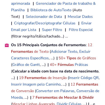
aprimorada
|
Gerenciador de Pasta de trabalho &
Planilha
|
Biblioteca de AutoTexto
(Auto
Text)
|
Selecionador de Data
|
Mesclar Dados
|
Criptografar/Descriptografar Células
|
Enviar
Email por Lista
|
Super Filtro
|
Filtro Especial
(filtrar negrito/itálico/tachado...) ...
Os 15 Principais Conjuntos de Ferramentas
:
12
Ferramentas
de Texto
(
Adicionar Texto
,
Excluir
Caracteres Específicos
, ...)
|
50+
Tipos
de Gráficos
(
Gráfico de Gantt
, ...)
|
40+
Fórmulas
Práticas
(
Calcular a idade com base na data de nascimento
,
...)
|
19
Ferramentas
de Inserção
(
Inserir Código QR
,
Inserir Imagem pelo Caminho
, ...)
|
12
Ferramentas
de Conversão
(
Converter em Palavras
,
Conversão de
Moeda
, ...)
|
7
Ferramentas de Mesclar & Dividir
(
Mesclar Linhas Avançado
,
Dividir Células
, ...)
|
...e