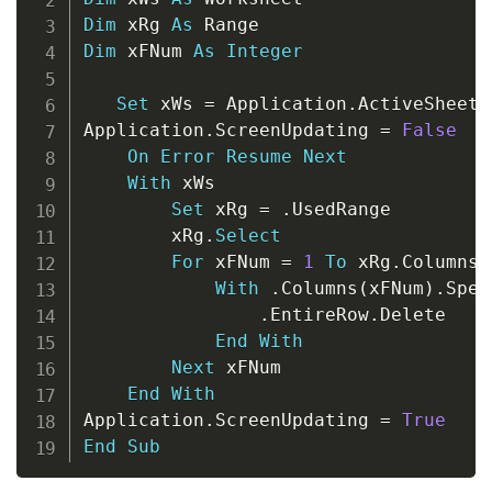
Dim
 xRg 
As
Dim
 xFNum 
As
Integer
Set
 xWs 
=
 Application
.
ActiveSheet

Application
.
ScreenUpdating 
=
False
On
Error
Resume
Next
With
 xWs

Set
 xRg 
=
.
UsedRange

        xRg
.
Select
For
 xFNum 
=
1
To
 xRg
.
Columns
.
With
.
Columns
(
xFNum
)
.
Spec
.
EntireRow
.
Delete

End
With
Next
 xFNum

End
With
Application
.
ScreenUpdating 
=
True
End
Sub