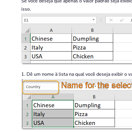
Se você deseja que apenas o valor padrão seja exibi
isso.
1. Dê um nome à lista na qual você deseja exibir o v