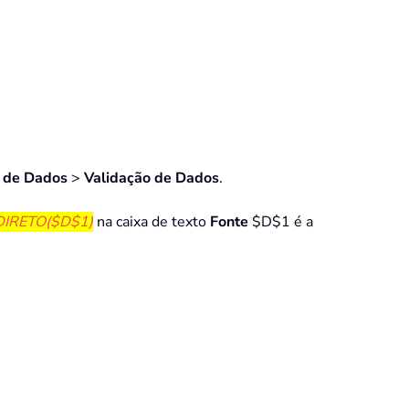
 de Dados
>
Validação de Dados
.
DIRETO($D$1)
na caixa de texto
Fonte
$D$1 é a