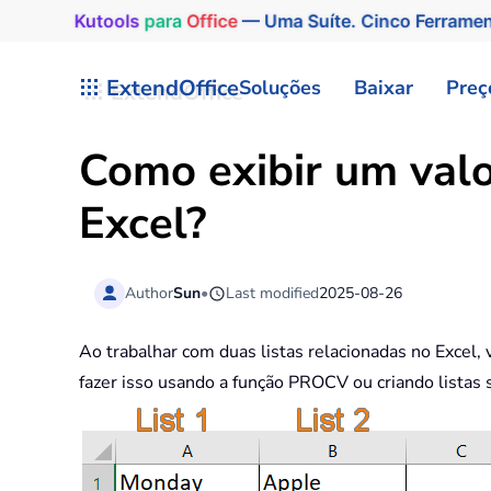
Kutools
para
Office
— Uma Suíte. Cinco Ferrame
Skip to main content
ExtendOffice
Soluções
Baixar
Preç
Como exibir um valo
Excel?
Author
Sun
•
Last modified
2025-08-26
Ao trabalhar com duas listas relacionadas no Excel,
fazer isso usando a função PROCV ou criando lista