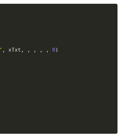
Copy
"
,
 xTxt
,
,
,
,
,
8
)