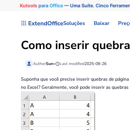
Kutools
para
Office
— Uma Suíte. Cinco Ferrame
Skip to main content
ExtendOffice
Soluções
Baixar
Preç
Como inserir quebra
Author
Sun
•
Last modified
2025-08-26
Suponha que você precise inserir quebras de página
no Excel? Geralmente, você pode inserir as quebra