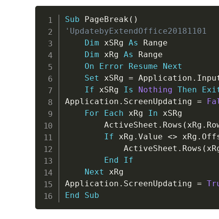
Sub
 PageBreak
(
)
'UpdatebyExtendOffice20181101
Dim
 xSRg 
As
 Range

Dim
 xRg 
As
 Range

On
Error
Resume
Next
Set
 xSRg 
=
 Application
.
Inpu
If
 xSRg 
Is
Nothing
Then
Exi
Application
.
ScreenUpdating 
=
Fa
For
Each
 xRg 
In
 xSRg

        ActiveSheet
.
Rows
(
xRg
.
Ro
If
 xRg
.
Value 
<
>
 xRg
.
Off
            ActiveSheet
.
Rows
(
xR
End
If
Next
 xRg

Application
.
ScreenUpdating 
=
Tr
End
Sub