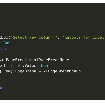
tBox
(
"Select key column:"
,
"Kutools for Excel
t
Sub
lse
w
)
.
PageBreak 
=
 xlPageBreakNone

set
(
-
1
,
0
)
.
Value 
Then
g
.
Row
)
.
PageBreak 
=
 xlPageBreakManual

ue