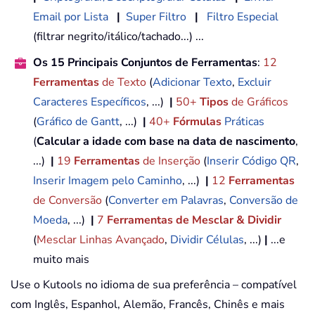
Email por Lista
|
Super Filtro
|
Filtro Especial
(filtrar negrito/itálico/tachado...) ...
Os 15 Principais Conjuntos de Ferramentas
:
12
Ferramentas
de Texto
(
Adicionar Texto
,
Excluir
Caracteres Específicos
, ...)
|
50+
Tipos
de Gráficos
(
Gráfico de Gantt
, ...)
|
40+
Fórmulas
Práticas
(
Calcular a idade com base na data de nascimento
,
...)
|
19
Ferramentas
de Inserção
(
Inserir Código QR
,
Inserir Imagem pelo Caminho
, ...)
|
12
Ferramentas
de Conversão
(
Converter em Palavras
,
Conversão de
Moeda
, ...)
|
7
Ferramentas de Mesclar & Dividir
(
Mesclar Linhas Avançado
,
Dividir Células
, ...)
|
...e
muito mais
Use o Kutools no idioma de sua preferência – compatível
com Inglês, Espanhol, Alemão, Francês, Chinês e mais