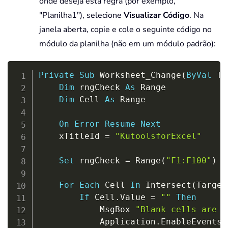
onde deseja esta regra (por exemplo,
"Planilha1"), selecione
Visualizar Código
. Na
janela aberta, copie e cole o seguinte código no
módulo da planilha (não em um módulo padrão):
Copy
Private
Sub
 Worksheet_Change
(
ByVal
 Ta
Dim
 rngCheck 
As
 Range

Dim
 Cell 
As
 Range

On
Error
Resume
Next
    xTitleId 
=
"KutoolsforExcel"
Set
 rngCheck 
=
 Range
(
"F1:F100"
)
'
For
Each
 Cell 
In
 Intersect
(
Target
If
 Cell
.
Value 
=
""
Then
            MsgBox 
"Blank cells are n
            Application
.
EnableEvents 