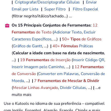
|
Criptografar/Descriptografar Células
|
Enviar
Email por Lista
|
Super Filtro
|
Filtro Especial
(filtrar negrito/itálico/tachado...) ...
Os 15 Principais Conjuntos de Ferramentas
:
12
Ferramentas
de Texto
(
Adicionar Texto
,
Excluir
Caracteres Específicos
, ...)
|
50+
Tipos
de Gráficos
(
Gráfico de Gantt
, ...)
|
40+
Fórmulas
Práticas
(
Calcular a idade com base na data de nascimento
,
...)
|
19
Ferramentas
de Inserção
(
Inserir Código QR
,
Inserir Imagem pelo Caminho
, ...)
|
12
Ferramentas
de Conversão
(
Converter em Palavras
,
Conversão de
Moeda
, ...)
|
7
Ferramentas de Mesclar & Dividir
(
Mesclar Linhas Avançado
,
Dividir Células
, ...)
|
...e
muito mais
Use o Kutools no idioma de sua preferência – compatível
com Inglês, Espanhol, Alemão, Francês, Chinês e mais