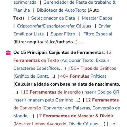
aprimorada
|
Gerenciador de Pasta de trabalho &
Planilha
|
Biblioteca de AutoTexto
(Auto
Text)
|
Selecionador de Data
|
Mesclar Dados
|
Criptografar/Descriptografar Células
|
Enviar
Email por Lista
|
Super Filtro
|
Filtro Especial
(filtrar negrito/itálico/tachado...) ...
Os 15 Principais Conjuntos de Ferramentas
:
12
Ferramentas
de Texto
(
Adicionar Texto
,
Excluir
Caracteres Específicos
, ...)
|
50+
Tipos
de Gráficos
(
Gráfico de Gantt
, ...)
|
40+
Fórmulas
Práticas
(
Calcular a idade com base na data de nascimento
,
...)
|
19
Ferramentas
de Inserção
(
Inserir Código QR
,
Inserir Imagem pelo Caminho
, ...)
|
12
Ferramentas
de Conversão
(
Converter em Palavras
,
Conversão de
Moeda
, ...)
|
7
Ferramentas de Mesclar & Dividir
(
Mesclar Linhas Avançado
,
Dividir Células
, ...)
|
...e