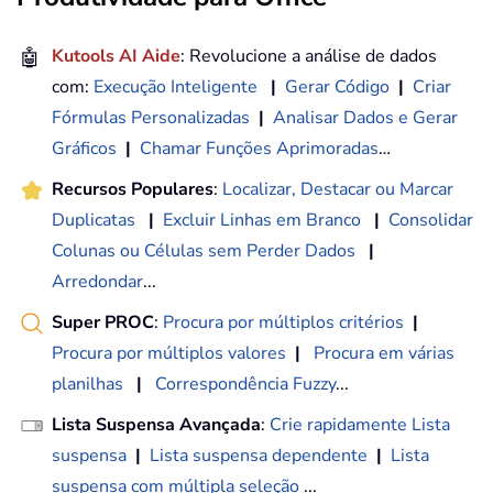
🤖
Kutools AI Aide
: Revolucione a análise de dados
com:
Execução Inteligente
|
Gerar Código
|
Criar
Fórmulas Personalizadas
|
Analisar Dados e Gerar
Gráficos
|
Chamar Funções Aprimoradas
…
Recursos Populares
:
Localizar, Destacar ou Marcar
Duplicatas
|
Excluir Linhas em Branco
|
Consolidar
Colunas ou Células sem Perder Dados
|
Arredondar
...
Super PROC
:
Procura por múltiplos critérios
|
Procura por múltiplos valores
|
Procura em várias
planilhas
|
Correspondência Fuzzy
...
Lista Suspensa Avançada
:
Crie rapidamente Lista
suspensa
|
Lista suspensa dependente
|
Lista
suspensa com múltipla seleção
...