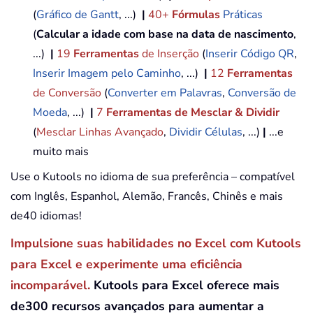
(
Gráfico de Gantt
, ...)
|
40+
Fórmulas
Práticas
(
Calcular a idade com base na data de nascimento
,
...)
|
19
Ferramentas
de Inserção
(
Inserir Código QR
,
Inserir Imagem pelo Caminho
, ...)
|
12
Ferramentas
de Conversão
(
Converter em Palavras
,
Conversão de
Moeda
, ...)
|
7
Ferramentas de Mesclar & Dividir
(
Mesclar Linhas Avançado
,
Dividir Células
, ...)
|
...e
muito mais
Use o Kutools no idioma de sua preferência – compatível
com Inglês, Espanhol, Alemão, Francês, Chinês e mais
de40 idiomas!
Impulsione suas habilidades no Excel com Kutools
para Excel e experimente uma eficiência
incomparável.
Kutools para Excel oferece mais
de300 recursos avançados para aumentar a