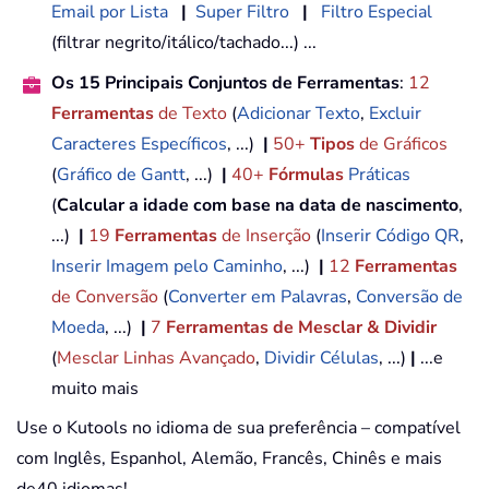
Email por Lista
|
Super Filtro
|
Filtro Especial
(filtrar negrito/itálico/tachado...) ...
Os 15 Principais Conjuntos de Ferramentas
:
12
Ferramentas
de Texto
(
Adicionar Texto
,
Excluir
Caracteres Específicos
, ...)
|
50+
Tipos
de Gráficos
(
Gráfico de Gantt
, ...)
|
40+
Fórmulas
Práticas
(
Calcular a idade com base na data de nascimento
,
...)
|
19
Ferramentas
de Inserção
(
Inserir Código QR
,
Inserir Imagem pelo Caminho
, ...)
|
12
Ferramentas
de Conversão
(
Converter em Palavras
,
Conversão de
Moeda
, ...)
|
7
Ferramentas de Mesclar & Dividir
(
Mesclar Linhas Avançado
,
Dividir Células
, ...)
|
...e
muito mais
Use o Kutools no idioma de sua preferência – compatível
com Inglês, Espanhol, Alemão, Francês, Chinês e mais