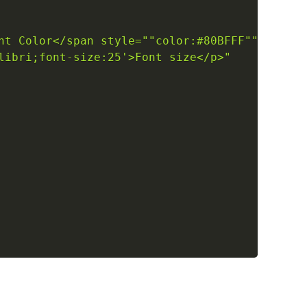
nt Color</span style=""color:#80BFFF""><br />
libri;font-size:25'>Font size</p>"