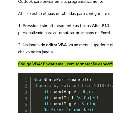
Outlook para enviar emails programaticamente.
Abaixo estão etapas detalhadas para configurar e us
1. Pressione simultaneamente as teclas
Alt
+
F11
. 
personalizado para automatizar processos no Excel.
2. Na janela do
editor VBA
, vá ao menu superior e 
abaixo nesta janela.
Código VBA: Enviar email com formatação específi
Sub
 SharePerformance1
(
)
'Update by ExtendOffice 2018/3/
Dim
 xOutApp 
As
Object
Dim
 xOutMail 
As
Object
Dim
 xOutMsg 
As
String
On
Error
Resume
Next