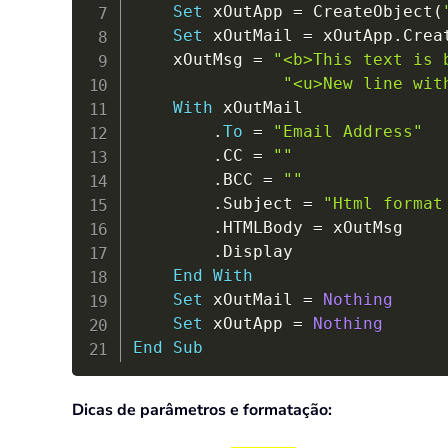
Set
 xOutApp 
=
 CreateObject
(
Set
 xOutMail 
=
 xOutApp
.
Crea
    xOutMsg 
=
"<b>This text is 
"<u>New line wit
With
 xOutMail

.
To
=
"Email Address"
.
CC 
=
""
.
BCC 
=
""
.
Subject 
=
"Html format
.
HTMLBody 
=
 xOutMsg

.
Display

End
With
Set
 xOutMail 
=
Nothing
Set
 xOutApp 
=
Nothing
End
Sub
Dicas de parâmetros e formatação: