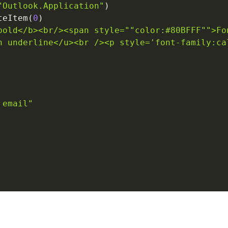
"Outlook.Application"
)
teItem
(
0
)
bold</b><br/><span style=""color:#80BFFF"">Fo
h underline</u><br /><p style='font-family:ca
 email"