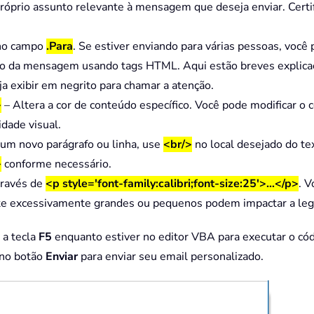
óprio assunto relevante à mensagem que deseja enviar. Certifiq
o no campo
.Para
. Se estiver enviando para várias pessoas, você
o da mensagem usando tags HTML. Aqui estão breves explicaçõ
a exibir em negrito para chamar a atenção.
>
– Altera a cor de conteúdo específico. Você pode modificar o
dade visual.
 um novo parágrafo ou linha, use
<br/>
no local desejado do te
>
conforme necessário.
través de
<p style='font-family:calibri;font-size:25'>…</p>
. V
te excessivamente grandes ou pequenos podem impactar a legib
 a tecla
F5
enquanto estiver no editor VBA para executar o có
 no botão
Enviar
para enviar seu email personalizado.