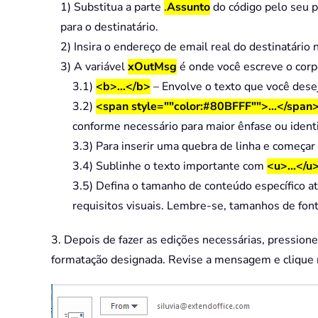
1) Substitua a parte
.
Assunto
do código pelo seu pr
para o destinatário.
2) Insira o endereço de email real do destinatári
3) A variável
xOutMsg
é onde você escreve o corp
3.1)
<b>…</b>
– Envolve o texto que você desej
3.2)
<span style=""color:#80BFFF"">...</span
conforme necessário para maior ênfase ou identi
3.3) Para inserir uma quebra de linha e começar
3.4) Sublinhe o texto importante com
<u>…</u
3.5) Defina o tamanho de conteúdo específico a
requisitos visuais. Lembre-se, tamanhos de fon
3. Depois de fazer as edições necessárias, pressione
formatação designada. Revise a mensagem e clique