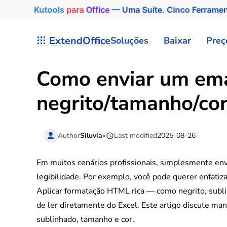
Kutools
para
Office
— Uma Suíte. Cinco Ferrame
Skip to main content
ExtendOffice
Soluções
Baixar
Preç
Como enviar um ema
negrito/tamanho/cor
Author
Siluvia
•
Last modified
2025-08-26
Em muitos cenários profissionais, simplesmente env
legibilidade. Por exemplo, você pode querer enfatiz
Aplicar formatação HTML rica — como negrito, subli
de ler diretamente do Excel. Este artigo discute ma
sublinhado, tamanho e cor.