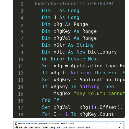
'UpdatebyExtendoffice20180201
Dim
 I 
As
Long
Dim
 J 
As
Long
Dim
 xRg 
As
 Range

Dim
 xRgKey 
As
 Range

Dim
 xRgVal 
As
 Range

Dim
 xStr 
As
String
Dim
 xDic 
As
New
 Dictionary

On
Error
Resume
Next
Set
 xRg 
=
 Application
.
InputBox
If
 xRg 
Is
Nothing
Then
Exit
Su
Set
 xRgKey 
=
 Application
.
Input
If
 xRgKey 
Is
Nothing
Then
        MsgBox 
"Key column cannot 
End
If
Set
 xRgVal 
=
 xRg
(
1
)
.
Offset
(
,
1
For
 I 
=
1
To
 xRgKey
.
Count

If
 I 
>
 xRgKey
.
Count 
Then
E
        xStr 
=
""