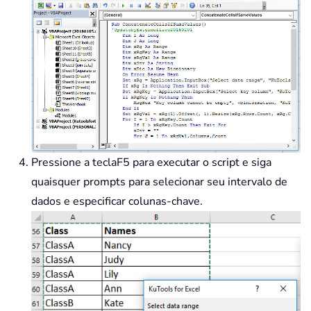
For
 J 
=
1
To
 xRgVal
.
Column
            xStr 
=
 xStr 
&
" "
&
 xR
Next
If
 xDic
.
Exists
(
xRgKey
(
I
)
.
T
            xDic
(
xRgKey
(
I
)
.
Text
)
=
            xRgKey
(
I
)
.
EntireRow
.
De
            I 
=
 I 
-
1
Else
            xDic
.
Add xRgKey
(
I
)
.
Tex
Pressione a tecla
F5
para executar o script e siga
End
If
Next
quaisquer prompts para selecionar seu intervalo de
For
 I 
=
1
To
 xRgVal
.
Count

dados e especificar colunas-chave.
        xRgVal
(
I
)
.
Value 
=
 xDic
(
xRg
Next
End
Sub