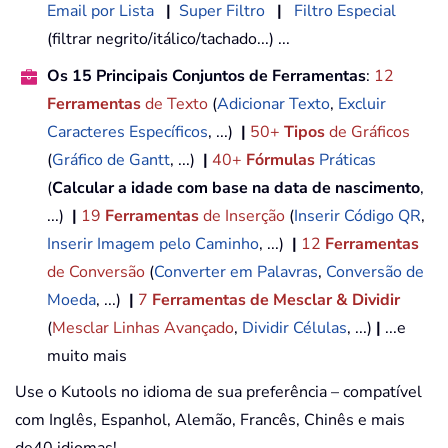
Email por Lista
|
Super Filtro
|
Filtro Especial
(filtrar negrito/itálico/tachado...) ...
Os 15 Principais Conjuntos de Ferramentas
:
12
Ferramentas
de Texto
(
Adicionar Texto
,
Excluir
Caracteres Específicos
, ...)
|
50+
Tipos
de Gráficos
(
Gráfico de Gantt
, ...)
|
40+
Fórmulas
Práticas
(
Calcular a idade com base na data de nascimento
,
...)
|
19
Ferramentas
de Inserção
(
Inserir Código QR
,
Inserir Imagem pelo Caminho
, ...)
|
12
Ferramentas
de Conversão
(
Converter em Palavras
,
Conversão de
Moeda
, ...)
|
7
Ferramentas de Mesclar & Dividir
(
Mesclar Linhas Avançado
,
Dividir Células
, ...)
|
...e
muito mais
Use o Kutools no idioma de sua preferência – compatível
com Inglês, Espanhol, Alemão, Francês, Chinês e mais