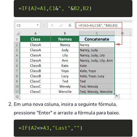
Copy
=
IF
(
A2
=
A1
,
C1
&
", "
&
B2
,
B2
)
Em uma nova coluna, insira a seguinte fórmula,
pressione "Enter" e arraste a fórmula para baixo.
Copy
=
IF
(
A2
<>
A3
,
"Last"
,
""
)