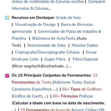
status de visibilidade de Colunas ocultas
|
Comparar
Intervalos & Colunas
...
Recursos em Destaque
:
Grade de foco
|
Visualização de Design
|
Barra de fórmulas
aprimorada
|
Gerenciador de Pasta de trabalho &
Planilha
|
Biblioteca de AutoTexto
(Auto
Text)
|
Selecionador de Data
|
Mesclar Dados
|
Criptografar/Descriptografar Células
|
Enviar
Email por Lista
|
Super Filtro
|
Filtro Especial
(filtrar negrito/itálico/tachado...) ...
Os 15 Principais Conjuntos de Ferramentas
:
12
Ferramentas
de Texto
(
Adicionar Texto
,
Excluir
Caracteres Específicos
, ...)
|
50+
Tipos
de Gráficos
(
Gráfico de Gantt
, ...)
|
40+
Fórmulas
Práticas
(
Calcular a idade com base na data de nascimento
,
...)
|
19
Ferramentas
de Inserção
(
Inserir Código QR
,