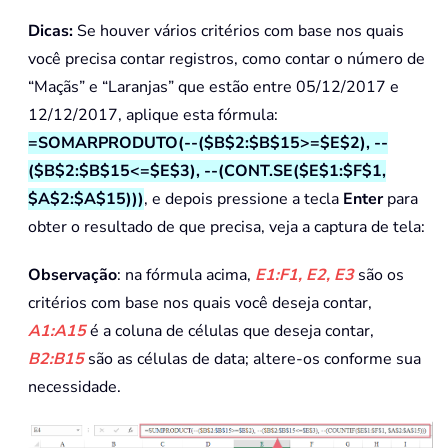
Dicas:
Se houver vários critérios com base nos quais
você precisa contar registros, como contar o número de
“Maçãs” e “Laranjas” que estão entre 05/12/2017 e
12/12/2017, aplique esta fórmula:
=SOMARPRODUTO(--($B$2:$B$15>=$E$2), --
($B$2:$B$15<=$E$3), --(CONT.SE($E$1:$F$1,
$A$2:$A$15)))
, e depois pressione a tecla
Enter
para
obter o resultado de que precisa, veja a captura de tela:
Observação
: na fórmula acima,
E1:F1, E2, E3
são os
critérios com base nos quais você deseja contar,
A1:A15
é a coluna de células que deseja contar,
B2:B15
são as células de data; altere-os conforme sua
necessidade.