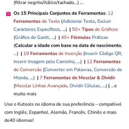
(filtrar negrito/itálico/tachado...) ...
Os 15 Principais Conjuntos de Ferramentas
:
12
Ferramentas
de Texto
(
Adicionar Texto
,
Excluir
Caracteres Específicos
, ...)
|
50+
Tipos
de Gráficos
(
Gráfico de Gantt
, ...)
|
40+
Fórmulas
Práticas
(
Calcular a idade com base na data de nascimento
,
...)
|
19
Ferramentas
de Inserção
(
Inserir Código QR
,
Inserir Imagem pelo Caminho
, ...)
|
12
Ferramentas
de Conversão
(
Converter em Palavras
,
Conversão de
Moeda
, ...)
|
7
Ferramentas de Mesclar & Dividir
(
Mesclar Linhas Avançado
,
Dividir Células
, ...)
|
...e
muito mais
Use o Kutools no idioma de sua preferência – compatível
com Inglês, Espanhol, Alemão, Francês, Chinês e mais
de40 idiomas!