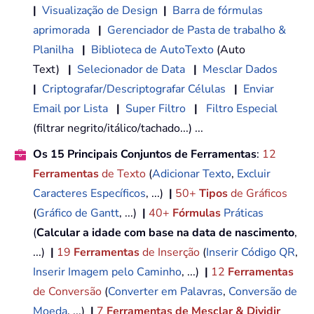
|
Visualização de Design
|
Barra de fórmulas
aprimorada
|
Gerenciador de Pasta de trabalho &
Planilha
|
Biblioteca de AutoTexto
(Auto
Text)
|
Selecionador de Data
|
Mesclar Dados
|
Criptografar/Descriptografar Células
|
Enviar
Email por Lista
|
Super Filtro
|
Filtro Especial
(filtrar negrito/itálico/tachado...) ...
Os 15 Principais Conjuntos de Ferramentas
:
12
Ferramentas
de Texto
(
Adicionar Texto
,
Excluir
Caracteres Específicos
, ...)
|
50+
Tipos
de Gráficos
(
Gráfico de Gantt
, ...)
|
40+
Fórmulas
Práticas
(
Calcular a idade com base na data de nascimento
,
...)
|
19
Ferramentas
de Inserção
(
Inserir Código QR
,
Inserir Imagem pelo Caminho
, ...)
|
12
Ferramentas
de Conversão
(
Converter em Palavras
,
Conversão de
Moeda
, ...)
|
7
Ferramentas de Mesclar & Dividir