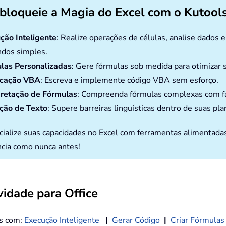
bloqueie a Magia do Excel com o Kutools
ção Inteligente
: Realize operações de células, analise dados 
dos simples.
las Personalizadas
: Gere fórmulas sob medida para otimizar s
icação VBA
: Escreva e implemente código VBA sem esforço.
pretação de Fórmulas
: Compreenda fórmulas complexas com fa
ção de Texto
: Supere barreiras linguísticas dentro de suas pla
cialize suas capacidades no Excel com ferramentas alimentada
ncia como nunca antes!
idade para Office
os com:
Execução Inteligente
|
Gerar Código
|
Criar Fórmulas