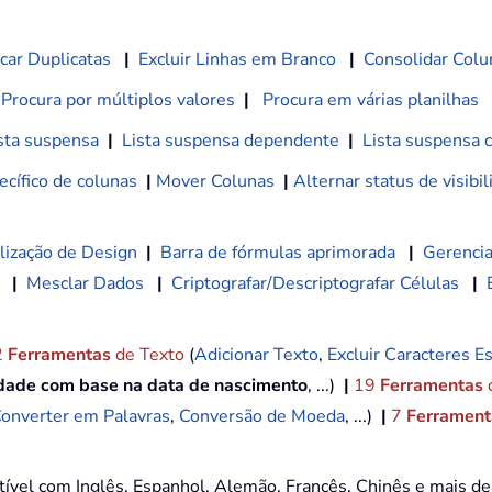
car Duplicatas
|
Excluir Linhas em Branco
|
Consolidar Colu
Procura por múltiplos valores
|
Procura em várias planilhas
sta suspensa
|
Lista suspensa dependente
|
Lista suspensa 
cífico de colunas
|
Mover Colunas
|
Alternar status de visibi
lização de Design
|
Barra de fórmulas aprimorada
|
Gerencia
|
Mesclar Dados
|
Criptografar/Descriptografar Células
|
2
Ferramentas
de Texto
(
Adicionar Texto
,
Excluir Caracteres Es
idade com base na data de nascimento
, ...)
|
19
Ferramentas
onverter em Palavras
,
Conversão de Moeda
, ...)
|
7
Ferramenta
tível com Inglês, Espanhol, Alemão, Francês, Chinês e mais d