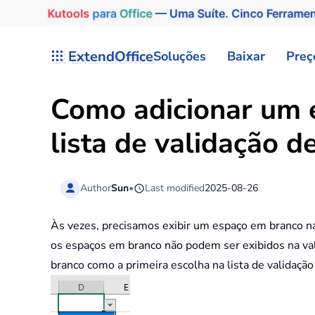
Kutools
para
Office
— Uma Suíte. Cinco Ferrame
Skip to main content
ExtendOffice
Soluções
Baixar
Preç
Como adicionar um 
lista de validação d
Author
Sun
•
Last modified
2025-08-26
Às vezes, precisamos exibir um espaço em branco na
os espaços em branco não podem ser exibidos na va
branco como a primeira escolha na lista de validação