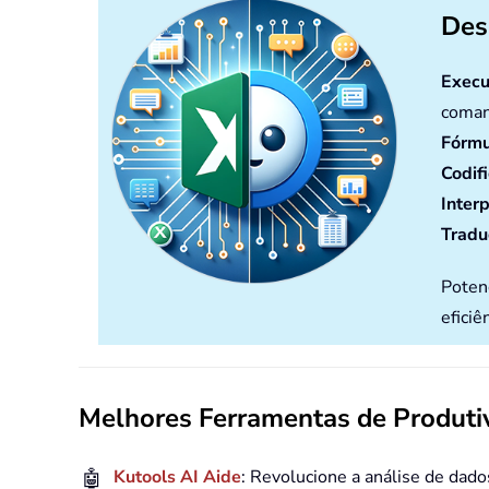
Des
Execu
coman
Fórmu
Codif
Inter
Tradu
Poten
eficiê
Melhores Ferramentas de Produtiv
🤖
Kutools AI Aide
: Revolucione a análise de dad