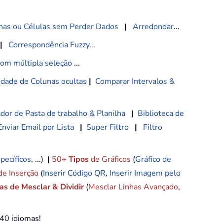
nas ou Células sem Perder Dados
|
Arredondar
...
|
Correspondência Fuzzy
...
com múltipla seleção
...
lidade de Colunas ocultas
|
Comparar Intervalos &
dor de Pasta de trabalho & Planilha
|
Biblioteca de
Enviar Email por Lista
|
Super Filtro
|
Filtro
pecíficos
, ...)
|
50+
Tipos
de Gráficos
(
Gráfico de
de Inserção
(
Inserir Código QR
,
Inserir Imagem pelo
s de Mesclar & Dividir
(
Mesclar Linhas Avançado
,
e40 idiomas!