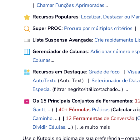
|
Chamar Funções Aprimoradas
…
Recursos Populares
:
Localizar, Destacar ou Mar
Super PROC
:
Procura por múltiplos critérios
|
Lista Suspensa Avançada
:
Crie rapidamente Li
Gerenciador de Colunas
:
Adicionar número espe
Colunas
...
Recursos em Destaque
:
Grade de foco
|
Visua
AutoTexto
(Auto Text)
|
Selecionador de Data
Especial
(filtrar negrito/itálico/tachado...) ...
Os 15 Principais Conjuntos de Ferramentas
:
1
Gantt
, ...)
|
40+
Fórmulas
Práticas
(
Calcular a 
Caminho
, ...)
|
12
Ferramentas
de Conversão
(
C
Dividir Células
, ...)
|
...e muito mais
Use o Kutools no idioma de sua preferência – compa