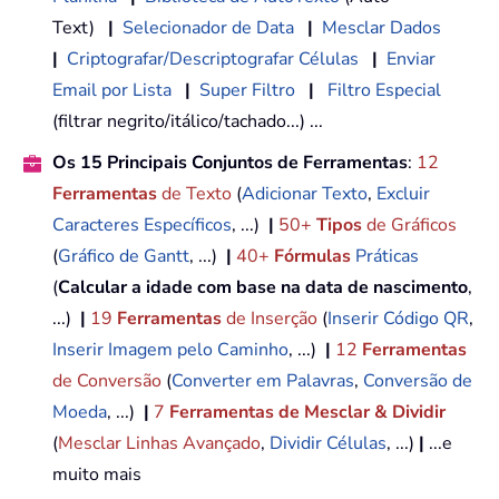
Text)
|
Selecionador de Data
|
Mesclar Dados
|
Criptografar/Descriptografar Células
|
Enviar
Email por Lista
|
Super Filtro
|
Filtro Especial
(filtrar negrito/itálico/tachado...) ...
Os 15 Principais Conjuntos de Ferramentas
:
12
Ferramentas
de Texto
(
Adicionar Texto
,
Excluir
Caracteres Específicos
, ...)
|
50+
Tipos
de Gráficos
(
Gráfico de Gantt
, ...)
|
40+
Fórmulas
Práticas
(
Calcular a idade com base na data de nascimento
,
...)
|
19
Ferramentas
de Inserção
(
Inserir Código QR
,
Inserir Imagem pelo Caminho
, ...)
|
12
Ferramentas
de Conversão
(
Converter em Palavras
,
Conversão de
Moeda
, ...)
|
7
Ferramentas de Mesclar & Dividir
(
Mesclar Linhas Avançado
,
Dividir Células
, ...)
|
...e
muito mais