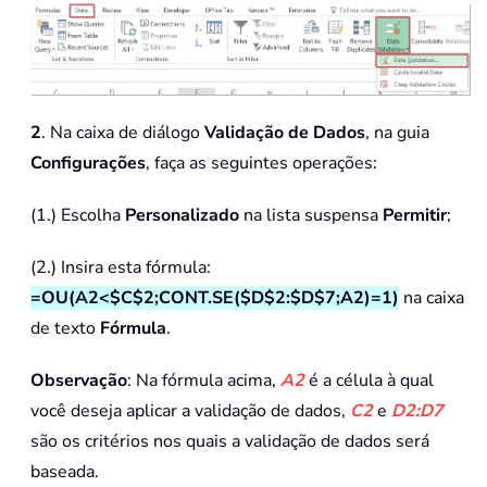
2
. Na caixa de diálogo
Validação de Dados
, na guia
Configurações
, faça as seguintes operações:
(1.) Escolha
Personalizado
na lista suspensa
Permitir
;
(2.) Insira esta fórmula:
=OU(A2<$C$2;CONT.SE($D$2:$D$7;A2)=1)
na caixa
de texto
Fórmula
.
Observação
: Na fórmula acima,
A2
é a célula à qual
você deseja aplicar a validação de dados,
C2
e
D2:D7
são os critérios nos quais a validação de dados será
baseada.