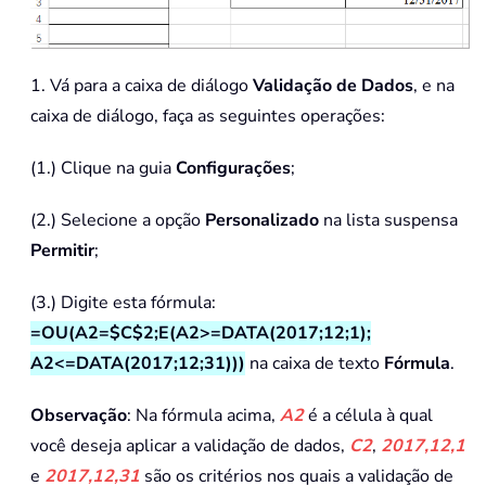
1. Vá para a caixa de diálogo
Validação de Dados
, e na
caixa de diálogo, faça as seguintes operações:
(1.) Clique na guia
Configurações
;
(2.) Selecione a opção
Personalizado
na lista suspensa
Permitir
;
(3.) Digite esta fórmula:
=OU(A2=$C$2;E(A2>=DATA(2017;12;1);
A2<=DATA(2017;12;31)))
na caixa de texto
Fórmula
.
Observação
: Na fórmula acima,
A2
é a célula à qual
você deseja aplicar a validação de dados,
C2
,
2017,12,1
e
2017,12,31
são os critérios nos quais a validação de