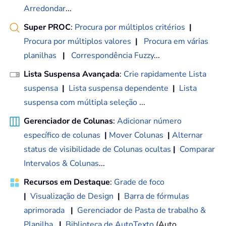
Arredondar
...
Super PROC
:
Procura por múltiplos critérios
|
Procura por múltiplos valores
|
Procura em várias
planilhas
|
Correspondência Fuzzy
...
Lista Suspensa Avançada
:
Crie rapidamente Lista
suspensa
|
Lista suspensa dependente
|
Lista
suspensa com múltipla seleção
...
Gerenciador de Colunas
:
Adicionar número
específico de colunas
|
Mover Colunas
|
Alternar
status de visibilidade de Colunas ocultas
|
Comparar
Intervalos & Colunas
...
Recursos em Destaque
:
Grade de foco
|
Visualização de Design
|
Barra de fórmulas
aprimorada
|
Gerenciador de Pasta de trabalho &
Planilha
|
Biblioteca de AutoTexto
(Auto