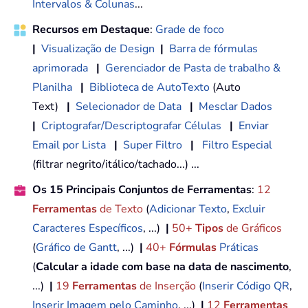
Intervalos & Colunas
...
Recursos em Destaque
:
Grade de foco
|
Visualização de Design
|
Barra de fórmulas
aprimorada
|
Gerenciador de Pasta de trabalho &
Planilha
|
Biblioteca de AutoTexto
(Auto
Text)
|
Selecionador de Data
|
Mesclar Dados
|
Criptografar/Descriptografar Células
|
Enviar
Email por Lista
|
Super Filtro
|
Filtro Especial
(filtrar negrito/itálico/tachado...) ...
Os 15 Principais Conjuntos de Ferramentas
:
12
Ferramentas
de Texto
(
Adicionar Texto
,
Excluir
Caracteres Específicos
, ...)
|
50+
Tipos
de Gráficos
(
Gráfico de Gantt
, ...)
|
40+
Fórmulas
Práticas
(
Calcular a idade com base na data de nascimento
,
...)
|
19
Ferramentas
de Inserção
(
Inserir Código QR
,
Inserir Imagem pelo Caminho
, ...)
|
12
Ferramentas